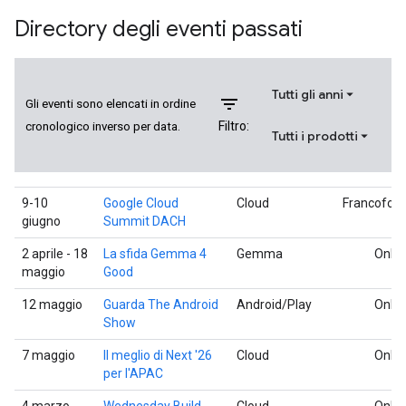
Directory degli eventi passati
Tutti gli anni
filter_list
Gli eventi sono elencati in ordine
Filtro:
cronologico inverso per data.
Tutti i prodotti
9-10
Google Cloud
Cloud
Francofort
giugno
Summit DACH
2 aprile - 18
La sfida Gemma 4
Gemma
Onlin
maggio
Good
12 maggio
Guarda The Android
Android/Play
Onlin
Show
7 maggio
Il meglio di Next '26
Cloud
Onlin
per l'APAC
4 marzo -
Wednesday Build
Cloud
Onlin