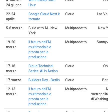
24 giugno
Hour
22-24
Google Cloud Next è
Cloud
Las Vega
aprile
tornato
5-6 marzo
Build with AI - New
Multiprodotto
New Yor
York
19-20
Il futuro dell'AI
Multiprodotto
Sunnyval
marzo
multimodale e
pronta per la
produzione
17-18
Cloud Technical
Cloud
Onlin
marzo
Series: AI in Action
17 marzo
Builders Day - Berlin
Cloud
Berlin
12-13
Il futuro dell'AI
Multiprodotto
Are
marzo
multimodale e
metropolitan
pronta per la
di Washingto
produzione