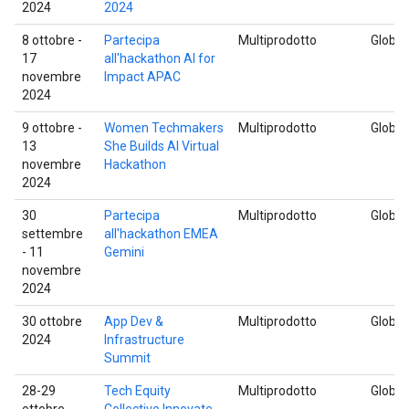
2024
2024
8 ottobre -
Partecipa
Multiprodotto
Global
17
all'hackathon AI for
novembre
Impact APAC
2024
9 ottobre -
Women Techmakers
Multiprodotto
Global
13
She Builds AI Virtual
novembre
Hackathon
2024
30
Partecipa
Multiprodotto
Global
settembre
all'hackathon EMEA
- 11
Gemini
novembre
2024
30 ottobre
App Dev &
Multiprodotto
Global
2024
Infrastructure
Summit
28-29
Tech Equity
Multiprodotto
Global
ottobre
Collective Innovate