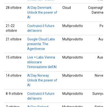
28 ottobre
AI Day Denmark:
Cloud
Copenaghen
Unlock the power of
Danimarc
AI
21-22
Costruisci il futuro
Multiprodotto
Parig
ottobre
del lavoro
21 ottobre
Google Cloud Labs
Multiprodotto
Austi
presenta: The
Agentverse
15 ottobre
Live + Labs Vienna:
Multiprodotto
Austri
sbloccare
l'innovazione dell'AI
14 ottobre
AI Day Norway:
Multiprodotto
Norvegi
Unlock the power of
AI
8-9 ottobre
Costruisci il futuro
Multiprodotto
Sunnyval
del lavoro
7 ottobre
AI Day Finland:
Multiprodotto
Finlandi