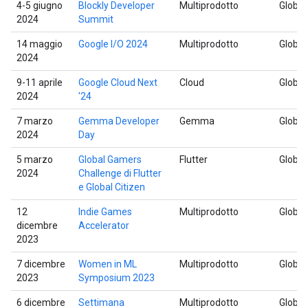
4-5 giugno
Blockly Developer
Multiprodotto
Global
2024
Summit
14 maggio
Google I/O 2024
Multiprodotto
Global
2024
9-11 aprile
Google Cloud Next
Cloud
Global
2024
'24
7 marzo
Gemma Developer
Gemma
Global
2024
Day
5 marzo
Global Gamers
Flutter
Global
2024
Challenge di Flutter
e Global Citizen
12
Indie Games
Multiprodotto
Global
dicembre
Accelerator
2023
7 dicembre
Women in ML
Multiprodotto
Global
2023
Symposium 2023
6 dicembre
Settimana
Multiprodotto
Global