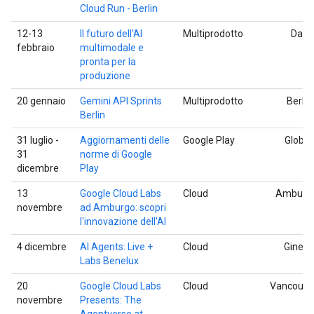
Cloud Run - Berlin
12-13
Il futuro dell'AI
Multiprodotto
Dalla
febbraio
multimodale e
pronta per la
produzione
20 gennaio
Gemini API Sprints
Multiprodotto
Berlin
Berlin
31 luglio -
Aggiornamenti delle
Google Play
Global
31
norme di Google
dicembre
Play
13
Google Cloud Labs
Cloud
Amburg
novembre
ad Amburgo: scopri
l'innovazione dell'AI
4 dicembre
AI Agents: Live +
Cloud
Ginevr
Labs Benelux
20
Google Cloud Labs
Cloud
Vancouve
novembre
Presents: The
Agentverse at