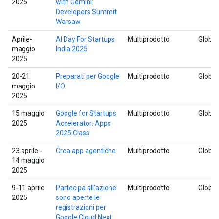
2025
with Gemini:
Developers Summit
Warsaw
Aprile-
AI Day For Startups
Multiprodotto
Global
maggio
India 2025
2025
20-21
Preparati per Google
Multiprodotto
Global
maggio
I/O
2025
15 maggio
Google for Startups
Multiprodotto
Global
2025
Accelerator: Apps
2025 Class
23 aprile -
Crea app agentiche
Multiprodotto
Global
14 maggio
2025
9-11 aprile
Partecipa all'azione:
Multiprodotto
Global
2025
sono aperte le
registrazioni per
Google Cloud Next