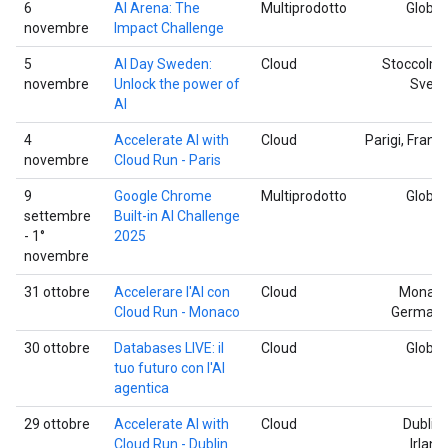
6
AI Arena: The
Multiprodotto
Global
novembre
Impact Challenge
5
AI Day Sweden:
Cloud
Stoccolma
novembre
Unlock the power of
Svezi
AI
4
Accelerate AI with
Cloud
Parigi, Franci
novembre
Cloud Run - Paris
9
Google Chrome
Multiprodotto
Global
settembre
Built-in AI Challenge
- 1°
2025
novembre
31 ottobre
Accelerare l'AI con
Cloud
Monaco
Cloud Run - Monaco
Germani
30 ottobre
Databases LIVE: il
Cloud
Global
tuo futuro con l'AI
agentica
29 ottobre
Accelerate AI with
Cloud
Dublino
Cloud Run - Dublin
Irland