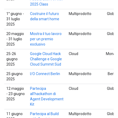
2025 Class
1° giugno -
Costruire il futuro
Multiprodotto
Global
31 luglio
della smart home
2025
20 maggio
Mostra il tuo lavoro
Multiprodotto
Global
- 31 luglio
per un premio
2025
esclusivo
25-26
Google Cloud Hack
Cloud
Monac
giugno
Challenge e Google
2025
Cloud Summit Süd
25 giugno
I/O Connect Berlin
Multiprodotto
Berlin
2025
12 maggio
Partecipa
Cloud
Global
- 23 giugno
all'hackathon di
2025
Agent Development
Kit
11 giugno
Partecipa al Build
Multiprodotto
Global