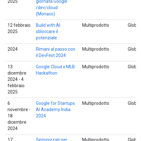
2025
giornata Google
/dev/cloud
(Monaco)
12 febbraio
Build with AI:
Multiprodotto
Global
2025
sbloccare il
potenziale
2024
Rimani al passo con
Multiprodotto
Global
il DevFest 2024
13
Google Cloud x MLB
Multiprodotto
Global
dicembre
Hackathon
2024 - 4
febbraio
2025
6
Google for Startups
Multiprodotto
Global
novembre -
AI Academy India
18
2024
dicembre
2024
17
Sintonizzati per
Multiprodotto
Global