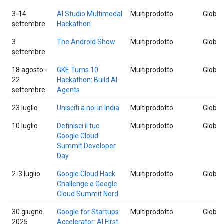
3-14
AI Studio Multimodal
Multiprodotto
Global
settembre
Hackathon
3
The Android Show
Multiprodotto
Global
settembre
18 agosto -
GKE Turns 10
Multiprodotto
Global
22
Hackathon: Build AI
settembre
Agents
23 luglio
Unisciti a noi in India
Multiprodotto
Global
10 luglio
Definisci il tuo
Multiprodotto
Global
Google Cloud
Summit Developer
Day
2-3 luglio
Google Cloud Hack
Multiprodotto
Global
Challenge e Google
Cloud Summit Nord
30 giugno
Google for Startups
Multiprodotto
Global
2025
Accelerator: AI First