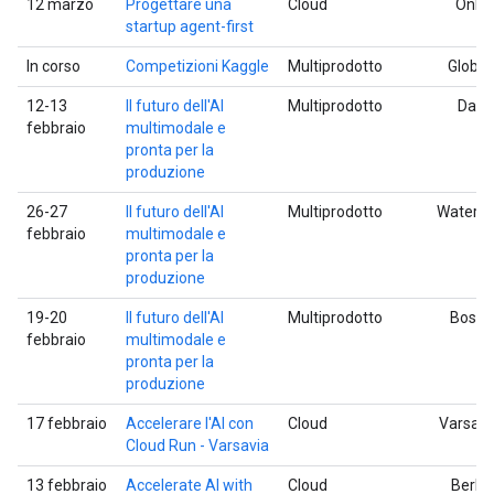
12 marzo
Progettare una
Cloud
Onlin
startup agent-first
In corso
Competizioni Kaggle
Multiprodotto
Global
12-13
Il futuro dell'AI
Multiprodotto
Dalla
febbraio
multimodale e
pronta per la
produzione
26-27
Il futuro dell'AI
Multiprodotto
Waterlo
febbraio
multimodale e
pronta per la
produzione
19-20
Il futuro dell'AI
Multiprodotto
Bosto
febbraio
multimodale e
pronta per la
produzione
17 febbraio
Accelerare l'AI con
Cloud
Varsavi
Cloud Run - Varsavia
13 febbraio
Accelerate AI with
Cloud
Berlin