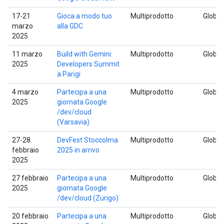
17-21
Gioca a modo tuo
Multiprodotto
Global
marzo
alla GDC
2025
11 marzo
Build with Gemini:
Multiprodotto
Global
2025
Developers Summit
a Parigi
4 marzo
Partecipa a una
Multiprodotto
Global
2025
giornata Google
/dev/cloud
(Varsavia)
27-28
DevFest Stoccolma
Multiprodotto
Global
febbraio
2025 in arrivo
2025
27 febbraio
Partecipa a una
Multiprodotto
Global
2025
giornata Google
/dev/cloud (Zurigo)
20 febbraio
Partecipa a una
Multiprodotto
Global