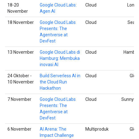
18-20
Google Cloud Labs:
Cloud
Lond
November
Agen AI
18 November
Google Cloud Labs
Cloud
Seatt
Presents: The
Agentverse at
DevFest
13 November
Google Cloud Labs di
Cloud
Hambu
Hamburg: Membuka
inovasi AI
24 Oktober -
Build Serverless AI in
Cloud
Glob
10 November
the Cloud Run
Hackathon
7 November
Google Cloud Labs
Cloud
Sunnyva
Presents: The
Agentverse at
DevFest
6 November
AI Arena: The
Multiproduk
Glob
Impact Challenge