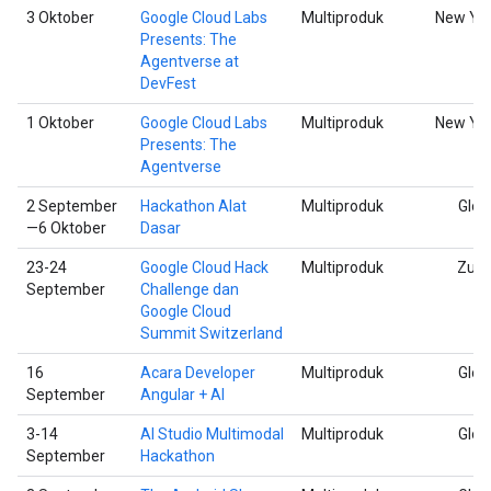
3 Oktober
Google Cloud Labs
Multiproduk
New Yo
Presents: The
Agentverse at
DevFest
1 Oktober
Google Cloud Labs
Multiproduk
New Yo
Presents: The
Agentverse
2 September
Hackathon Alat
Multiproduk
Glob
—6 Oktober
Dasar
23-24
Google Cloud Hack
Multiproduk
Zuri
September
Challenge dan
Google Cloud
Summit Switzerland
16
Acara Developer
Multiproduk
Glob
September
Angular + AI
3-14
AI Studio Multimodal
Multiproduk
Glob
September
Hackathon