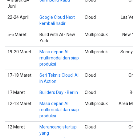
Juni
22-24 April
Google Cloud Next
Cloud
Las Veg
kembali hadir
5-6 Maret
Build with AI - New
Multiproduk
New Yo
York
19-20 Maret
Masa depan AI
Multiproduk
Sunnyva
multimodal dan siap
produksi
17-18 Maret
Seri Teknis Cloud: AI
Cloud
Onli
in Action
17 Maret
Builders Day - Berlin
Cloud
Berl
12-13 Maret
Masa depan AI
Multiproduk
Area Met
multimodal dan siap
D
produksi
12 Maret
Merancang startup
Cloud
Onli
yang