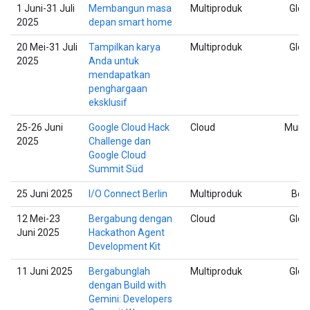
1 Juni-31 Juli
Membangun masa
Multiproduk
Glob
2025
depan smart home
20 Mei-31 Juli
Tampilkan karya
Multiproduk
Glob
2025
Anda untuk
mendapatkan
penghargaan
eksklusif
25-26 Juni
Google Cloud Hack
Cloud
Muni
2025
Challenge dan
Google Cloud
Summit Süd
25 Juni 2025
I/O Connect Berlin
Multiproduk
Berl
12 Mei-23
Bergabung dengan
Cloud
Glob
Juni 2025
Hackathon Agent
Development Kit
11 Juni 2025
Bergabunglah
Multiproduk
Glob
dengan Build with
Gemini: Developers