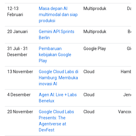
12-13
Masa depan AI
Multiproduk
Dall
Februari
multimodal dan siap
produksi
20 Januari
Gemini API Sprints
Multiproduk
Berl
Berlin
31 Juli - 31
Pembaruan
Google Play
Glob
Desember
kebijakan Google
Play
13 November
Google Cloud Labs di
Cloud
Hambu
Hamburg: Membuka
inovasi AI
4 Desember
Agen AI: Live + Labs
Cloud
Jene
Benelux
20 November
Google Cloud Labs
Cloud
Vancouv
Presents: The
Agentverse at
DevFest