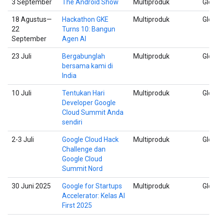
3 September
The Android Show
Multiproduk
Glob
18 Agustus—
Hackathon GKE
Multiproduk
Glob
22
Turns 10: Bangun
September
Agen AI
23 Juli
Bergabunglah
Multiproduk
Glob
bersama kami di
India
10 Juli
Tentukan Hari
Multiproduk
Glob
Developer Google
Cloud Summit Anda
sendiri
2-3 Juli
Google Cloud Hack
Multiproduk
Glob
Challenge dan
Google Cloud
Summit Nord
30 Juni 2025
Google for Startups
Multiproduk
Glob
Accelerator: Kelas AI
First 2025