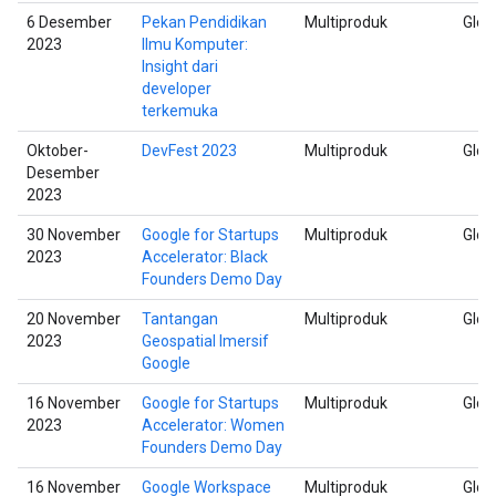
6 Desember
Pekan Pendidikan
Multiproduk
Glob
2023
Ilmu Komputer:
Insight dari
developer
terkemuka
Oktober-
DevFest 2023
Multiproduk
Glob
Desember
2023
30 November
Google for Startups
Multiproduk
Glob
2023
Accelerator: Black
Founders Demo Day
20 November
Tantangan
Multiproduk
Glob
2023
Geospatial Imersif
Google
16 November
Google for Startups
Multiproduk
Glob
2023
Accelerator: Women
Founders Demo Day
16 November
Google Workspace
Multiproduk
Glob