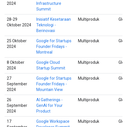
2024
Infrastructure
Summit
28-29
Inisiatif Kesetaraan
Multiproduk
Glob
Oktober 2024
Teknologi -
Berinovasi
25 Oktober
Google for Startups
Multiproduk
Glob
2024
Founder Fridays -
Montreal
8 Oktober
Google Cloud
Multiproduk
Glob
2024
Startup Summit
27
Google for Startups
Multiproduk
Glob
September
Founder Fridays -
2024
Mountain View
26
AI Gatherings -
Multiproduk
Glob
September
GenAI for Your
2024
Product
17
Google Workspace
Multiproduk
Glob
September
Developer Summit -