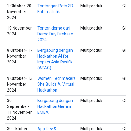
1 Oktober-20
Tantangan Peta 3D
Multiproduk
Glob
November
Fotorealistik
2024
19 November
Tonton demo dari
Multiproduk
Glob
2024
Demo Day Firebase
2024
8 Oktober–17
Bergabung dengan
Multiproduk
Glob
November
Hackathon AI for
2024
Impact Asia Pasifik
(APAC)
9 Oktober–13
Women Techmakers
Multiproduk
Glob
November
She Builds AI Virtual
2024
Hackathon
30
Bergabung dengan
Multiproduk
Glob
September-
Hackathon Gemini
11 November
EMEA
2024
30 Oktober
App Dev &
Multiproduk
Glob