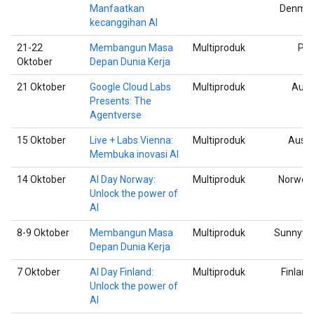
Manfaatkan
Denma
kecanggihan AI
21-22
Membangun Masa
Multiproduk
Par
Oktober
Depan Dunia Kerja
21 Oktober
Google Cloud Labs
Multiproduk
Aust
Presents: The
Agentverse
15 Oktober
Live + Labs Vienna:
Multiproduk
Austr
Membuka inovasi AI
14 Oktober
AI Day Norway:
Multiproduk
Norweg
Unlock the power of
AI
8-9 Oktober
Membangun Masa
Multiproduk
Sunnyva
Depan Dunia Kerja
7 Oktober
AI Day Finland:
Multiproduk
Finland
Unlock the power of
AI