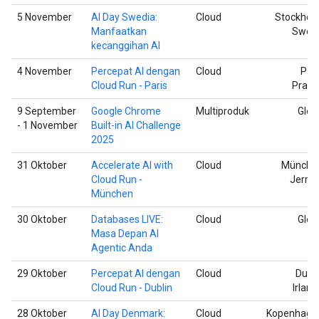
5 November
AI Day Swedia:
Cloud
Stockhol
Manfaatkan
Swed
kecanggihan AI
4 November
Percepat AI dengan
Cloud
Pari
Cloud Run - Paris
Pranc
9 September
Google Chrome
Multiproduk
Glob
- 1 November
Built-in AI Challenge
2025
31 Oktober
Accelerate AI with
Cloud
Münche
Cloud Run -
Jerm
München
30 Oktober
Databases LIVE:
Cloud
Glob
Masa Depan AI
Agentic Anda
29 Oktober
Percepat AI dengan
Cloud
Dubli
Cloud Run - Dublin
Irland
28 Oktober
AI Day Denmark:
Cloud
Kopenhage