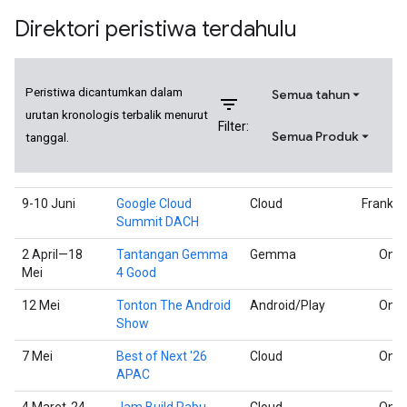
Direktori peristiwa terdahulu
Peristiwa dicantumkan dalam
Semua tahun
filter_list
urutan kronologis terbalik menurut
Filter:
Semua Produk
tanggal.
9-10 Juni
Google Cloud
Cloud
Frankfu
Summit DACH
2 April—18
Tantangan Gemma
Gemma
Onli
Mei
4 Good
12 Mei
Tonton The Android
Android/Play
Onli
Show
7 Mei
Best of Next '26
Cloud
Onli
APAC
4 Maret-24
Jam Build Rabu
Cloud
Onli