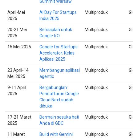
Summit Warsaw
April-Mei
AI Day For Startups
Multiproduk
Glob
2025
India 2025
20-21 Mei
Bersiaplah untuk
Multiproduk
Glob
2025
Google I/O
15 Mei 2025
Google for Startups
Multiproduk
Glob
Accelerator: Kelas
Aplikasi 2025
23 April-14
Membangun aplikasi
Multiproduk
Glob
Mei 2025
agentic
9-11 April
Bergabunglah:
Multiproduk
Glob
2025
Pendaftaran Google
Cloud Next sudah
dibuka
17-21 Maret
Bermain sesuka hati
Multiproduk
Glob
2025
Anda di GDC
11 Maret
Build with Gemini:
Multiproduk
Glob