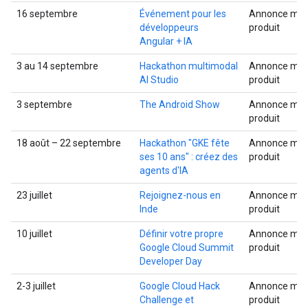
16 septembre
Événement pour les
Annonce mult
développeurs
produit
Angular + IA
3 au 14 septembre
Hackathon multimodal
Annonce mult
AI Studio
produit
3 septembre
The Android Show
Annonce mult
produit
18 août – 22 septembre
Hackathon "GKE fête
Annonce mult
ses 10 ans" : créez des
produit
agents d'IA
23 juillet
Rejoignez-nous en
Annonce mult
Inde
produit
10 juillet
Définir votre propre
Annonce mult
Google Cloud Summit
produit
Developer Day
2-3 juillet
Google Cloud Hack
Annonce mult
Challenge et
produit