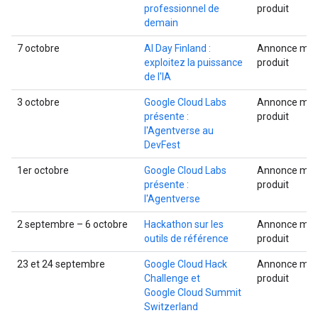
professionnel de
produit
demain
7 octobre
AI Day Finland :
Annonce mult
exploitez la puissance
produit
de l'IA
3 octobre
Google Cloud Labs
Annonce mult
présente :
produit
l'Agentverse au
DevFest
1er octobre
Google Cloud Labs
Annonce mult
présente :
produit
l'Agentverse
2 septembre – 6 octobre
Hackathon sur les
Annonce mult
outils de référence
produit
23 et 24 septembre
Google Cloud Hack
Annonce mult
Challenge et
produit
Google Cloud Summit
Switzerland