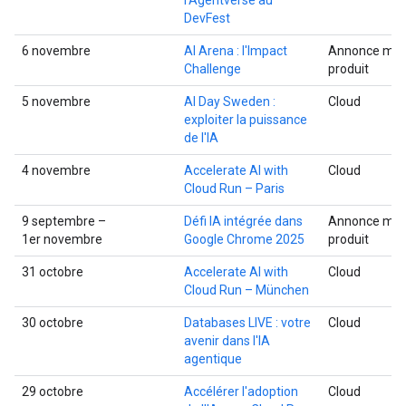
DevFest
6 novembre
AI Arena : l'Impact
Annonce mult
Challenge
produit
5 novembre
AI Day Sweden :
Cloud
exploiter la puissance
de l'IA
4 novembre
Accelerate AI with
Cloud
Cloud Run – Paris
9 septembre –
Défi IA intégrée dans
Annonce mult
1er novembre
Google Chrome 2025
produit
31 octobre
Accelerate AI with
Cloud
Cloud Run – München
30 octobre
Databases LIVE : votre
Cloud
avenir dans l'IA
agentique
29 octobre
Accélérer l'adoption
Cloud