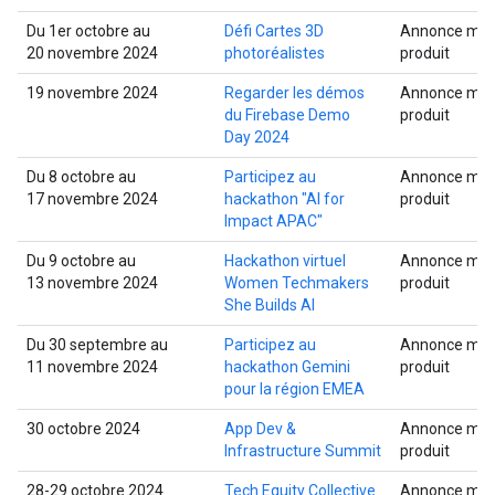
Du 1er octobre au
Défi Cartes 3D
Annonce mult
20 novembre 2024
photoréalistes
produit
19 novembre 2024
Regarder les démos
Annonce mult
du Firebase Demo
produit
Day 2024
Du 8 octobre au
Participez au
Annonce mult
17 novembre 2024
hackathon "AI for
produit
Impact APAC"
Du 9 octobre au
Hackathon virtuel
Annonce mult
13 novembre 2024
Women Techmakers
produit
She Builds AI
Du 30 septembre au
Participez au
Annonce mult
11 novembre 2024
hackathon Gemini
produit
pour la région EMEA
30 octobre 2024
App Dev &
Annonce mult
Infrastructure Summit
produit
28-29 octobre 2024
Tech Equity Collective
Annonce mult