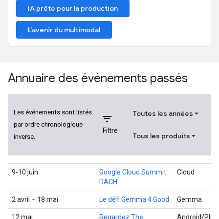
IA prête pour la production
L'avenir du multimodal
Annuaire des événements passés
Les événements sont listés
Toutes les années
filter_list
par ordre chronologique
Filtre :
Tous les produits
inverse.
9-10 juin
Google Cloud Summit
Cloud
DACH
2 avril – 18 mai
Le défi Gemma 4 Good
Gemma
12 mai
Regardez The
Android/Play