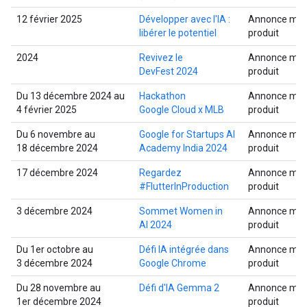
12 février 2025
Développer avec l'IA :
Annonce mult
libérer le potentiel
produit
2024
Revivez le
Annonce mult
DevFest 2024
produit
Du 13 décembre 2024 au
Hackathon
Annonce mult
4 février 2025
Google Cloud x MLB
produit
Du 6 novembre au
Google for Startups AI
Annonce mult
18 décembre 2024
Academy India 2024
produit
17 décembre 2024
Regardez
Annonce mult
#FlutterInProduction
produit
3 décembre 2024
Sommet Women in
Annonce mult
AI 2024
produit
Du 1er octobre au
Défi IA intégrée dans
Annonce mult
3 décembre 2024
Google Chrome
produit
Du 28 novembre au
Défi d'IA Gemma 2
Annonce mult
1er décembre 2024
produit