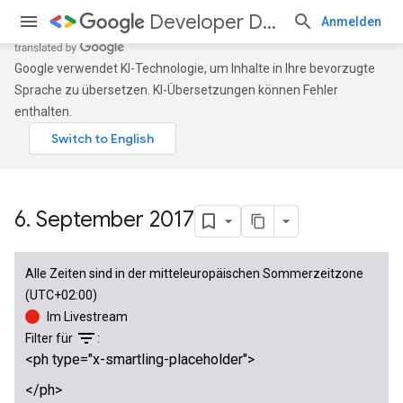
Developer Days
Anmelden
Google verwendet KI-Technologie, um Inhalte in Ihre bevorzugte
Sprache zu übersetzen. KI-Übersetzungen können Fehler
enthalten.
6
.
September 2017
Alle Zeiten sind in der mitteleuropäischen Sommerzeitzone
(UTC+02:00)
Im Livestream
filter_list
Filter für
:
<ph type="x-smartling-placeholder">
</ph>