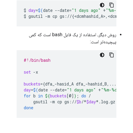
$
day
=
$(
date
--date
=
"1 days ago"
+
"%m-%d-%Y"
$
gsutil
-m
cp
gs://
{
<dcmhashid_A>,<dcmhashid
روش دیگر، استفاده از یک فایل bash است که کمی
پیچیده‌تر است:
#!/bin/bash
set
-x

buckets
={
dfa_-hasid_A
dfa_-hashid_B,...
}
#inc
day
=
$(
date
--date
=
"1 days ago"
+
"%m-%d-%Y"
)
for
b
in
${
buckets
[@]
}
;
do
gsutil
-m
cp
gs://
$b
/*
$day
*.log.gz
gs://
/
done