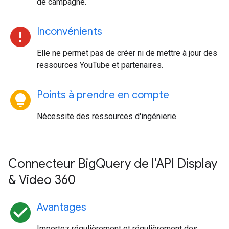
de campagne.
error
Inconvénients
Elle ne permet pas de créer ni de mettre à jour des
ressources YouTube et partenaires.
lightbulb_circle
Points à prendre en compte
Nécessite des ressources d'ingénierie.
Connecteur BigQuery de l'API Display
& Video 360
check_circle
Avantages
Importez régulièrement et régulièrement des