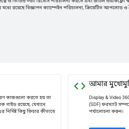
লে ও ভিডিও ৩৬০ রিসোর্স পরিচালনা করতে এবং জটিল ওয়ার্কফ্লো স্বয
্যে রয়েছে বিজ্ঞাপন ক্যাম্পেইন পরিচালনা, ক্রিয়েটিভ আপলোড ও
code
আমার মুখোমু
ধারণ কাজগুলো করতে হয় তা
Display & Video 360
ক গাইড রয়েছে, যেখানে
(SDF) ফরম্যাট সম্প
র নির্দিষ্ট কিছু ফিচার কীভাবে
পর্যালোচনা করুন।