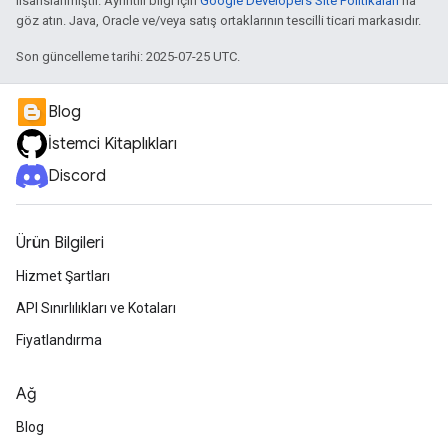
lisanslanmıştır. Ayrıntılı bilgi için
Google Developers Site Politikaları
'na
göz atın. Java, Oracle ve/veya satış ortaklarının tescilli ticari markasıdır.
Son güncelleme tarihi: 2025-07-25 UTC.
Blog
İstemci Kitaplıkları
Discord
Ürün Bilgileri
Hizmet Şartları
API Sınırlılıkları ve Kotaları
Fiyatlandırma
Ağ
Blog