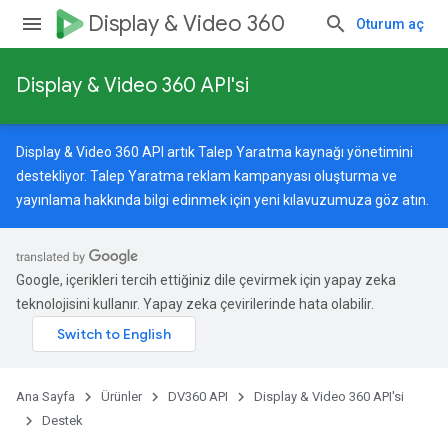
Display & Video 360
Oturum aç
Display & Video 360 API'si
Display & Video 360 API artık Talep Yaratma kaynağı yönetimini
destekliyor. Talep Yaratma reklam kampanyası oluşturma ve
yayınlama hakkında bilgi edinmek için
yeni kılavuzumuza
göz atın.
Google, içerikleri tercih ettiğiniz dile çevirmek için yapay zeka
teknolojisini kullanır. Yapay zeka çevirilerinde hata olabilir.
Ana Sayfa
Ürünler
DV360 API
Display & Video 360 API'si
Destek