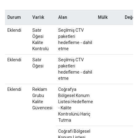
Durum
Varlık
Alan
Mülk
Değerl
Eklendi
Satır
Seçilmiş CTV
Öğesi
paketleri
Kalite
hedefleme - dahil
Kontrolü
etme
Eklendi
Satır
Seçilmiş CTV
Öğesi
paketleri
hedefleme - dahil
etme
Eklendi
Reklam
Coğrafya
Grubu
Bölgesel Konum
Kalite
Listesi Hedefleme
Güvencesi
- Kalite
Kontrolünü Hariç
Tutma
Coğrafi Bölgesel
Konum Listesi