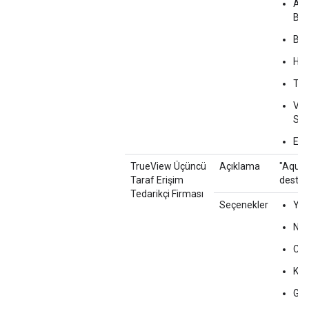
At
Ba
Ba
Hed
Tal
Vid
Sır
Ev D
TrueView Üçüncü
Açıklama
"Aquila
Taraf Erişim
destek
Tedarikçi Firması
Seçenekler
Yo
Nie
Co
Kan
Ge