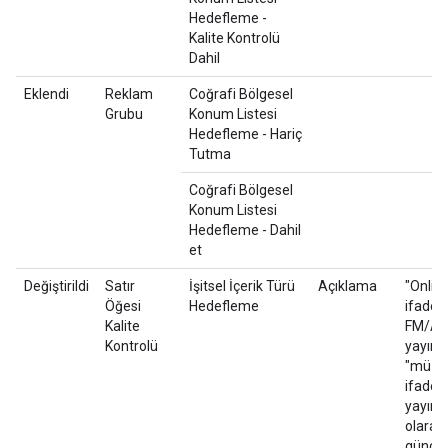
Hedefleme -
Kalite Kontrolü
Dahil
Eklendi
Reklam
Coğrafi Bölgesel
Grubu
Konum Listesi
Hedefleme - Hariç
Tutma
Coğrafi Bölgesel
Konum Listesi
Hedefleme - Dahil
et
Değiştirildi
Satır
İşitsel İçerik Türü
Açıklama
"Onlin
Öğesi
Hedefleme
ifadesi
Kalite
FM/A
Kontrolü
yayını"
"müzik
ifades
yayın 
olarak
güncel