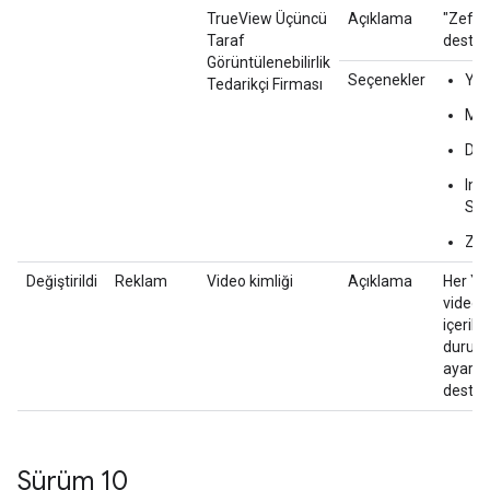
TrueView Üçüncü
Açıklama
"Zefr" 
Taraf
destek
Görüntülenebilirlik
Seçenekler
Yo
Tedarikçi Firması
Mo
Dou
Int
Sci
Zef
Değiştirildi
Reklam
Video kimliği
Açıklama
Her Y
videos
içerik 
durum
ayarla
desteği
Sürüm 10