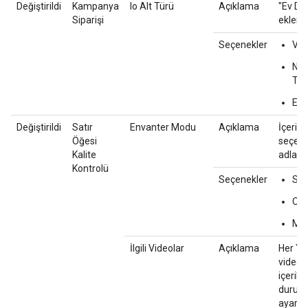
Değiştirildi
Kampanya
Io Alt Türü
Açıklama
"Ev Dış
Siparişi
eklendi
Seçenekler
Var
Nor
The
Ev D
Değiştirildi
Satır
Envanter Modu
Açıklama
İçerik f
Öğesi
seçene
Kalite
adlandı
Kontrolü
Seçenekler
Sını
Ort
Ma
İlgili Videolar
Açıklama
Her Y
videos
içerik 
durum
ayarla