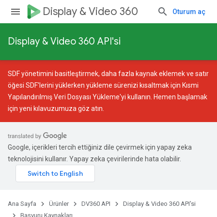
Display & Video 360
Oturum aç
Display & Video 360 API'si
SDF yönetimini basitleştirmek, daha fazla kaynak eklemek ve satır
öğesi SDF'lerini yüklerken yükleme sürenizi kısaltmak için
Kısmi
Yapılandırılmış Veri Dosyası Yükleme
'yi kullanın. Hemen başlamak
için
yeni kılavuzumuza
göz atın.
Google, içerikleri tercih ettiğiniz dile çevirmek için yapay zeka
teknolojisini kullanır. Yapay zeka çevirilerinde hata olabilir.
Ana Sayfa
Ürünler
DV360 API
Display & Video 360 API'si
Başvuru Kaynakları