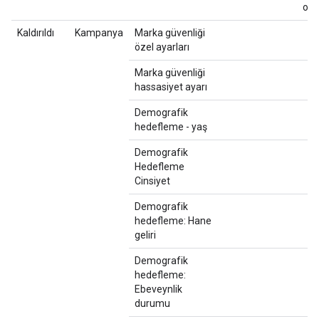
ok
Kaldırıldı
Kampanya
Marka güvenliği
özel ayarları
Marka güvenliği
hassasiyet ayarı
Demografik
hedefleme - yaş
Demografik
Hedefleme
Cinsiyet
Demografik
hedefleme: Hane
geliri
Demografik
hedefleme:
Ebeveynlik
durumu