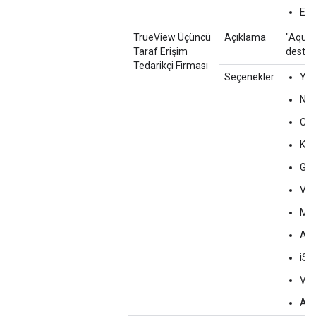
Ev D
TrueView Üçüncü
Açıklama
"Aquila
Taraf Erişim
destek
Tedarikçi Firması
Seçenekler
Yo
Nie
Co
Kan
Ge
Vid
Med
Aud
iSp
Vi
Aqu