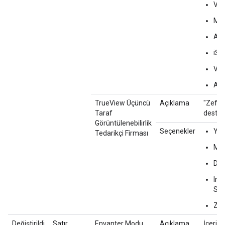
Vid
Med
Aud
iSp
Vi
Aqu
TrueView Üçüncü
Açıklama
"Zefr" 
Taraf
destek
Görüntülenebilirlik
Seçenekler
Yo
Tedarikçi Firması
Mo
Dou
Int
Sci
Zef
Değiştirildi
Satır
Envanter Modu
Açıklama
İçerik f