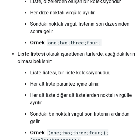
Liste, dizelerden oluşan bir koleksiyondur.
Her dize noktalı virgülle ayrılır.
Sondaki noktalı virgül, listenin son dizesinden
sonra gelir.
Örnek
:
one;two;three;four;
Liste listesi
olarak işaretlenen türlerde, aşağıdakilerin
olması beklenir:
Liste listesi, bir liste koleksiyonudur.
Her alt liste parantez içine alınır.
Her alt liste diğer alt listelerden noktalı virgülle
ayrılır.
Sondaki bir noktalı virgül son listenin ardından
gelir.
Örnek
:
(one;two;three;four;);