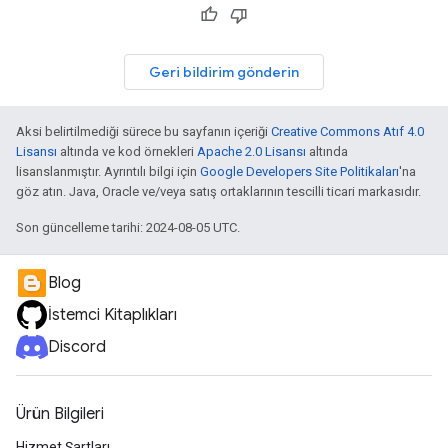
Geri bildirim gönderin
Aksi belirtilmediği sürece bu sayfanın içeriği
Creative Commons Atıf 4.0
Lisansı
altında ve kod örnekleri
Apache 2.0 Lisansı
altında
lisanslanmıştır. Ayrıntılı bilgi için
Google Developers Site Politikaları
'na
göz atın. Java, Oracle ve/veya satış ortaklarının tescilli ticari markasıdır.
Son güncelleme tarihi: 2024-08-05 UTC.
Blog
İstemci Kitaplıkları
Discord
Ürün Bilgileri
Hizmet Şartları