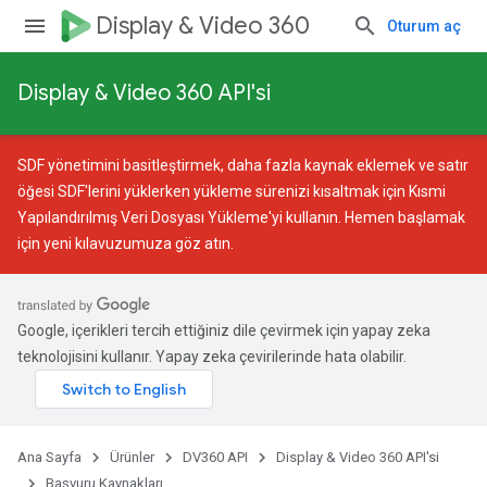
Display & Video 360
Oturum aç
Display & Video 360 API'si
SDF yönetimini basitleştirmek, daha fazla kaynak eklemek ve satır
öğesi SDF'lerini yüklerken yükleme sürenizi kısaltmak için
Kısmi
Yapılandırılmış Veri Dosyası Yükleme
'yi kullanın. Hemen başlamak
için
yeni kılavuzumuza
göz atın.
Google, içerikleri tercih ettiğiniz dile çevirmek için yapay zeka
teknolojisini kullanır. Yapay zeka çevirilerinde hata olabilir.
Ana Sayfa
Ürünler
DV360 API
Display & Video 360 API'si
Başvuru Kaynakları