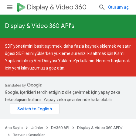
Display & Video 360
Oturum aç
Display & Video 360 API'si
SDF yönetimini basitleştirmek, daha fazla kaynak eklemek ve satır
öğesi SDF'lerini yüklerken yükleme sürenizi kısaltmak için
Kısmi
Yapılandırılmış Veri Dosyası Yükleme
'yi kullanın. Hemen başlamak
için
yeni kılavuzumuza
göz atın.
Google, içerikleri tercih ettiğiniz dile çevirmek için yapay zeka
teknolojisini kullanır. Yapay zeka çevirilerinde hata olabilir.
Ana Sayfa
Ürünler
DV360 API
Display & Video 360 API'si
Başvuru Kaynakları