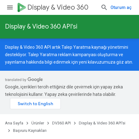
Display & Video 360
Oturum aç
Display & Video 360 API'si
Display & Video 360 API artık Talep Yaratma kaynağı yönetimini
destekliyor. Talep Yaratma reklam kampanyası oluşturma ve
yayınlama hakkında bilgi edinmek için
yeni kılavuzumuza
göz atın.
Google, içerikleri tercih ettiğiniz dile çevirmek için yapay zeka
teknolojisini kullanır. Yapay zeka çevirilerinde hata olabilir.
Ana Sayfa
Ürünler
DV360 API
Display & Video 360 API'si
Başvuru Kaynakları
s.assignedHedeflemeOptions