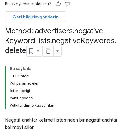
s.youtubeAssetAssociations
Bu size yardımcı oldu mu?
Geri bildirim gönderin
Method: advertisers
.
negative
Keyword
Lists
.
negative
Keywords
.
delete
assigned
Bu sayfada
HTTP isteği
s.youtubeAssetAssociations
Yol parametreleri
İstek içeriği
onumlar
Yanıt gövdesi
Yetkilendirme kapsamları
eri.negatifAnahtar
Negatif anahtar kelime listesinden bir negatif anahtar
kelimeyi siler.