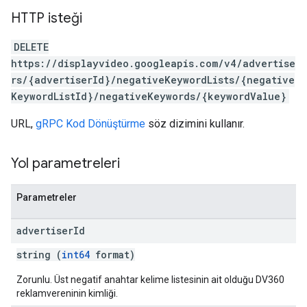
HTTP isteği
DELETE
https://displayvideo.googleapis.com/v4/advertise
rs/{advertiserId}/negativeKeywordLists/{negative
KeywordListId}/negativeKeywords/{keywordValue}
URL,
gRPC Kod Dönüştürme
söz dizimini kullanır.
Yol parametreleri
Parametreler
advertiser
Id
string (
int64
format)
Zorunlu. Üst negatif anahtar kelime listesinin ait olduğu DV360
reklamvereninin kimliği.
rySources