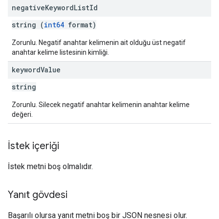
negative
Keyword
List
Id
string (
int64
format)
Zorunlu. Negatif anahtar kelimenin ait olduğu üst negatif
anahtar kelime listesinin kimliği.
keyword
Value
string
Zorunlu. Silecek negatif anahtar kelimenin anahtar kelime
değeri.
İstek içeriği
İstek metni boş olmalıdır.
Yanıt gövdesi
Başarılı olursa yanıt metni boş bir JSON nesnesi olur.