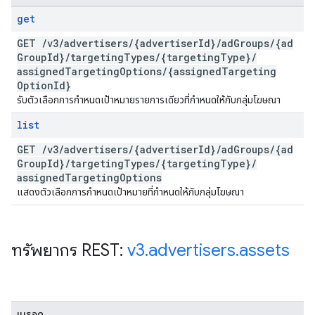
get
GET
/
v3
/
advertisers
/
{advertiser
Id}
/
ad
Groups
/
{ad
Group
Id}
/
targeting
Types
/
{targeting
Type}
/
assigned
Targeting
Options
/
{assigned
Targeting
Option
Id}
รับตัวเลือกการกำหนดเป้าหมายรายการเดียวที่กําหนดให้กับกลุ่มโฆษณา
list
GET
/
v3
/
advertisers
/
{advertiser
Id}
/
ad
Groups
/
{ad
Group
Id}
/
targeting
Types
/
{targeting
Type}
/
assigned
Targeting
Options
แสดงตัวเลือกการกำหนดเป้าหมายที่กำหนดให้กับกลุ่มโฆษณา
ทรัพยากร REST:
v3
.
advertisers
.
assets
เมธอด