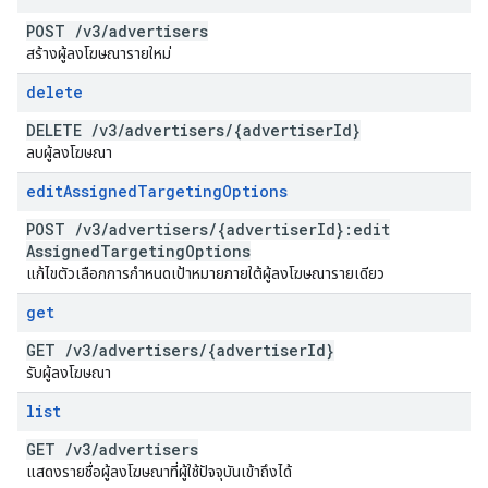
POST
/
v3
/
advertisers
สร้างผู้ลงโฆษณารายใหม่
delete
DELETE
/
v3
/
advertisers
/
{advertiser
Id}
ลบผู้ลงโฆษณา
edit
Assigned
Targeting
Options
POST
/
v3
/
advertisers
/
{advertiser
Id}:edit
Assigned
Targeting
Options
แก้ไขตัวเลือกการกำหนดเป้าหมายภายใต้ผู้ลงโฆษณารายเดียว
get
GET
/
v3
/
advertisers
/
{advertiser
Id}
รับผู้ลงโฆษณา
list
GET
/
v3
/
advertisers
แสดงรายชื่อผู้ลงโฆษณาที่ผู้ใช้ปัจจุบันเข้าถึงได้