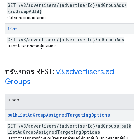
GET
/
v3
/
advertisers
/
{advertiser
Id}
/
ad
Group
Ads
/
{ad
Group
Ad
Id}
รับโฆษณาในกลุ่มโฆษณา
list
GET
/
v3
/
advertisers
/
{advertiser
Id}
/
ad
Group
Ads
แสดงโฆษณาของกลุ่มโฆษณา
ทรัพยากร REST:
v3
.
advertisers
.
ad
Groups
เมธอด
bulk
List
Ad
Group
Assigned
Targeting
Options
GET
/
v3
/
advertisers
/
{advertiser
Id}
/
ad
Groups:bulk
List
Ad
Group
Assigned
Targeting
Options
แสดงตัวเลือกการกำหนดเป้าหมายที่กำหนดให้กับกลุ่มโฆษณาหลายกลุ่มใน