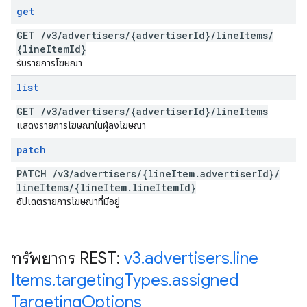
get
GET
/
v3
/
advertisers
/
{advertiser
Id}
/
line
Items
/
{line
Item
Id}
รับรายการโฆษณา
list
GET
/
v3
/
advertisers
/
{advertiser
Id}
/
line
Items
แสดงรายการโฆษณาในผู้ลงโฆษณา
patch
PATCH
/
v3
/
advertisers
/
{line
Item
.
advertiser
Id}
/
line
Items
/
{line
Item
.
line
Item
Id}
อัปเดตรายการโฆษณาที่มีอยู่
ทรัพยากร REST:
v3
.
advertisers
.
line
Items
.
targeting
Types
.
assigned
Targeting
Options