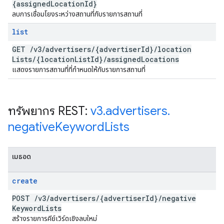
{assigned
Location
Id}
ลบการเชื่อมโยงระหว่างสถานที่กับรายการสถานที่
list
GET
/
v3
/
advertisers
/
{advertiser
Id}
/
location
Lists
/
{location
List
Id}
/
assigned
Locations
แสดงรายการสถานที่ที่กำหนดให้กับรายการสถานที่
ทรัพยากร REST:
v3
.
advertisers
.
negative
Keyword
Lists
เมธอด
create
POST
/
v3
/
advertisers
/
{advertiser
Id}
/
negative
Keyword
Lists
สร้างรายการคีย์เวิร์ดเชิงลบใหม่