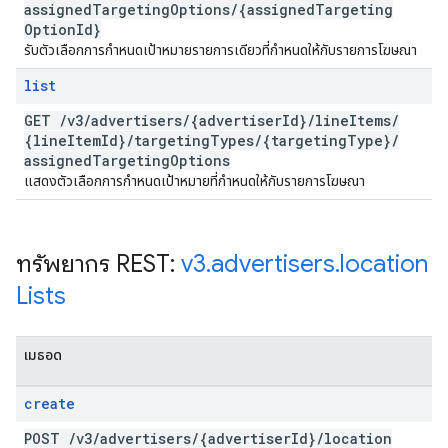
assigned
Targeting
Options
/
{assigned
Targeting
Option
Id}
รับตัวเลือกการกำหนดเป้าหมายรายการเดียวที่กำหนดให้กับรายการโฆษณา
list
GET
/
v3
/
advertisers
/
{advertiser
Id}
/
line
Items
/
{line
Item
Id}
/
targeting
Types
/
{targeting
Type}
/
assigned
Targeting
Options
แสดงตัวเลือกการกำหนดเป้าหมายที่กำหนดให้กับรายการโฆษณา
ทรัพยากร REST:
v3
.
advertisers
.
location
Lists
เมธอด
create
POST
/
v3
/
advertisers
/
{advertiser
Id}
/
location