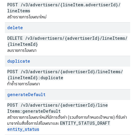
POST
/
v3
/
advertisers
/
{line
Item
.
advertiser
Id}
/
line
Items
สร้างรายการโฆษณาใหม่
delete
DELETE
/
v3
/
advertisers
/
{advertiser
Id}
/
line
Items
/
{line
Item
Id}
ลบรายการโฆษณา
duplicate
POST
/
v3
/
advertisers
/
{advertiser
Id}
/
line
Items
/
{line
Item
Id}:duplicate
ทำซ้ำรายการโฆษณา
generate
Default
POST
/
v3
/
advertisers
/
{advertiser
Id}
/
line
Items:generate
Default
สร้างรายการโฆษณาใหม่ที่มีการตั้งค่า (รวมถึงการกำหนดเป้าหมาย) ที่รับค่า
ENTITY
_
STATUS
_
DRAFT
มาจากใบสั่งซื้อการใส่โฆษณาและ
entity
_
status