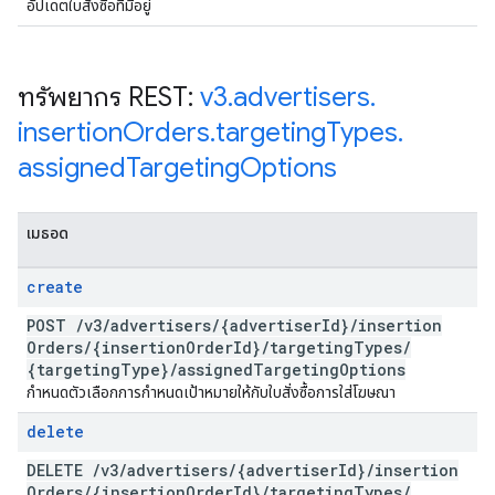
อัปเดตใบสั่งซื้อที่มีอยู่
ทรัพยากร REST:
v3
.
advertisers
.
insertion
Orders
.
targeting
Types
.
assigned
Targeting
Options
เมธอด
create
POST
/
v3
/
advertisers
/
{advertiser
Id}
/
insertion
Orders
/
{insertion
Order
Id}
/
targeting
Types
/
{targeting
Type}
/
assigned
Targeting
Options
กำหนดตัวเลือกการกำหนดเป้าหมายให้กับใบสั่งซื้อการใส่โฆษณา
delete
DELETE
/
v3
/
advertisers
/
{advertiser
Id}
/
insertion
Orders
/
{insertion
Order
Id}
/
targeting
Types
/