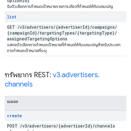
Option
Id}
รับตัวเลือกการกำหนดเป้าหมายรายการเดียวที่กำหนดให้กับแคมเปญ
list
GET
/
v3
/
advertisers
/
{advertiser
Id}
/
campaigns
/
{campaign
Id}
/
targeting
Types
/
{targeting
Type}
/
assigned
Targeting
Options
แสดงตัวเลือกการกำหนดเป้าหมายที่กำหนดให้กับแคมเปญสำหรับประเภท
การกำหนดเป้าหมายที่ระบุ
ทรัพยากร REST:
v3
.
advertisers
.
channels
เมธอด
create
POST
/
v3
/
advertisers
/
{advertiser
Id}
/
channels