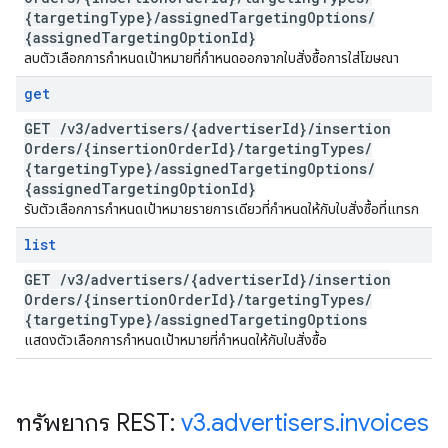
{targeting
Type}
/
assigned
Targeting
Options
/
{assigned
Targeting
Option
Id}
ลบตัวเลือกการกำหนดเป้าหมายที่กำหนดออกจากใบสั่งซื้อการใส่โฆษณา
get
GET
/
v3
/
advertisers
/
{advertiser
Id}
/
insertion
Orders
/
{insertion
Order
Id}
/
targeting
Types
/
{targeting
Type}
/
assigned
Targeting
Options
/
{assigned
Targeting
Option
Id}
รับตัวเลือกการกำหนดเป้าหมายรายการเดียวที่กำหนดให้กับใบสั่งซื้อที่แทรก
list
GET
/
v3
/
advertisers
/
{advertiser
Id}
/
insertion
Orders
/
{insertion
Order
Id}
/
targeting
Types
/
{targeting
Type}
/
assigned
Targeting
Options
แสดงตัวเลือกการกำหนดเป้าหมายที่กำหนดให้กับใบสั่งซื้อ
ทรัพยากร REST:
v3
.
advertisers
.
invoices