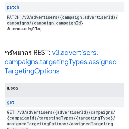
patch
PATCH
/
v3
/
advertisers
/
{campaign
.
advertiser
Id}
/
campaigns
/
{campaign
.
campaign
Id}
อัปเดตแคมเปญที่มีอยู่
ทรัพยากร REST:
v3
.
advertisers
.
campaigns
.
targeting
Types
.
assigned
Targeting
Options
เมธอด
get
GET
/
v3
/
advertisers
/
{advertiser
Id}
/
campaigns
/
{campaign
Id}
/
targeting
Types
/
{targeting
Type}
/
assigned
Targeting
Options
/
{assigned
Targeting