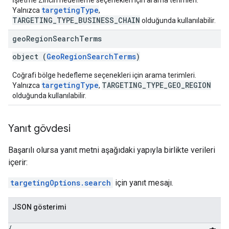
İşletme Zinciri hedefleme seçenekleri için arama terimleri.
targetingType
Yalnızca
,
TARGETING_TYPE_BUSINESS_CHAIN
olduğunda kullanılabilir.
geo
Region
Search
Terms
object (
GeoRegionSearchTerms
)
Coğrafi bölge hedefleme seçenekleri için arama terimleri.
targetingType
TARGETING_TYPE_GEO_REGION
Yalnızca
,
olduğunda kullanılabilir.
Yanıt gövdesi
Başarılı olursa yanıt metni aşağıdaki yapıyla birlikte verileri
içerir:
targetingOptions.search
için yanıt mesajı.
JSON gösterimi
{