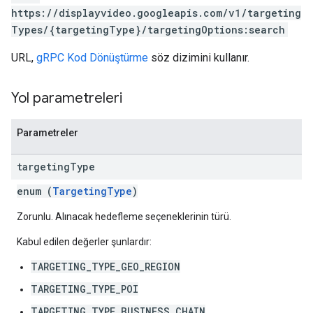
https://displayvideo.googleapis.com/v1/targeting
Types/{targetingType}/targetingOptions:search
URL,
gRPC Kod Dönüştürme
söz dizimini kullanır.
Yol parametreleri
Parametreler
targeting
Type
enum (
TargetingType
)
Zorunlu. Alınacak hedefleme seçeneklerinin türü.
Kabul edilen değerler şunlardır:
TARGETING_TYPE_GEO_REGION
TARGETING_TYPE_POI
TARGETING_TYPE_BUSINESS_CHAIN