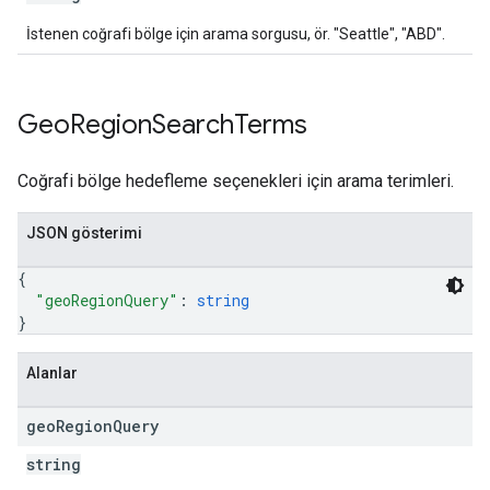
İstenen coğrafi bölge için arama sorgusu, ör. "Seattle", "ABD".
Geo
Region
Search
Terms
Coğrafi bölge hedefleme seçenekleri için arama terimleri.
JSON gösterimi
{
"geoRegionQuery"
: 
string
}
Alanlar
geo
Region
Query
string