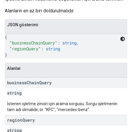
Alanların en az biri doldurulmalıdır.
JSON gösterimi
{
"businessChainQuery"
: 
string
,
"regionQuery"
: 
string
}
Alanlar
business
Chain
Query
string
İstenen işletme zinciri için arama sorgusu. Sorgu işletmenin
tam adı olmalıdır, ör. "KFC", "mercedes-benz".
region
Query
string