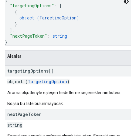
"targetingOptions"
: 
[
{
object (
TargetingOption
)
}
]
,
"nextPageToken"
: 
string
}
Alanlar
targeting
Options[]
object (
TargetingOption
)
Arama ölçütleriyle eşleşen hedefleme seçeneklerinin listesi.
Boşsa bu liste bulunmayacak.
next
Page
Token
string