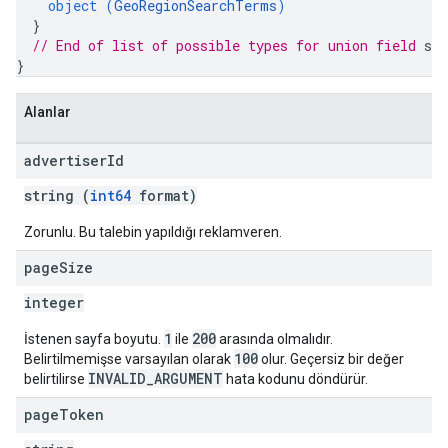
object (
GeoRegionSearchTerms
)
}
// End of list of possible types for union field 
se
}
Alanlar
advertiser
Id
string (
int64
format)
Zorunlu. Bu talebin yapıldığı reklamveren.
page
Size
integer
1
200
İstenen sayfa boyutu.
ile
arasında olmalıdır.
100
Belirtilmemişse varsayılan olarak
olur. Geçersiz bir değer
INVALID_ARGUMENT
belirtilirse
hata kodunu döndürür.
page
Token