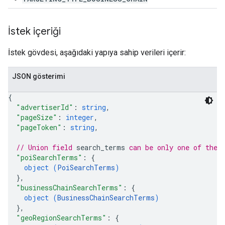
İstek içeriği
İstek gövdesi, aşağıdaki yapıya sahip verileri içerir:
JSON gösterimi
{
"advertiserId"
: 
string
,
"pageSize"
: 
integer
,
"pageToken"
: 
string
,
// Union field 
search_terms
 can be only one of the 
"poiSearchTerms"
: 
{
object (
PoiSearchTerms
)
}
,
"businessChainSearchTerms"
: 
{
object (
BusinessChainSearchTerms
)
}
,
"geoRegionSearchTerms"
: 
{