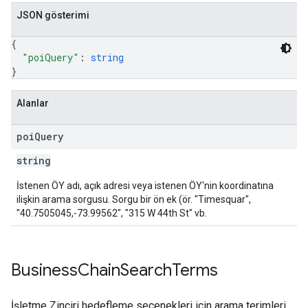
JSON gösterimi
{
"poiQuery"
: 
string
}
Alanlar
poi
Query
string
İstenen ÖY adı, açık adresi veya istenen ÖY'nin koordinatına
ilişkin arama sorgusu. Sorgu bir ön ek (ör. "Timesquar",
"40.7505045,-73.99562", "315 W 44th St" vb.
Business
Chain
Search
Terms
İşletme Zinciri hedefleme seçenekleri için arama terimleri.