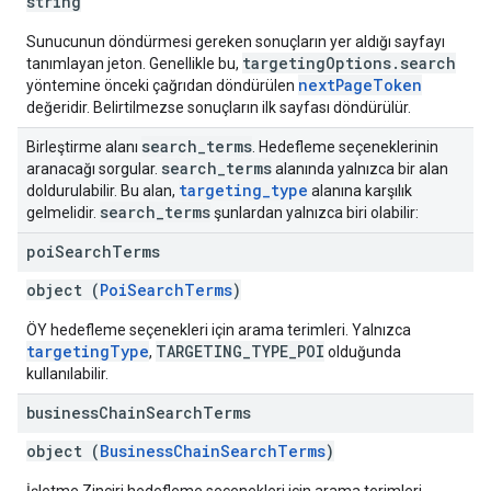
string
Sunucunun döndürmesi gereken sonuçların yer aldığı sayfayı
targetingOptions.search
tanımlayan jeton. Genellikle bu,
nextPageToken
yöntemine önceki çağrıdan döndürülen
değeridir. Belirtilmezse sonuçların ilk sayfası döndürülür.
search
_
terms
Birleştirme alanı
. Hedefleme seçeneklerinin
search
_
terms
aranacağı sorgular.
alanında yalnızca bir alan
targeting
_
type
doldurulabilir. Bu alan,
alanına karşılık
search
_
terms
gelmelidir.
şunlardan yalnızca biri olabilir:
poi
Search
Terms
object (
PoiSearchTerms
)
ÖY hedefleme seçenekleri için arama terimleri. Yalnızca
targetingType
TARGETING_TYPE_POI
,
olduğunda
kullanılabilir.
business
Chain
Search
Terms
object (
BusinessChainSearchTerms
)