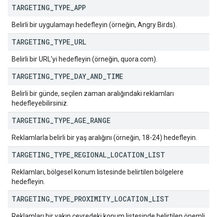
TARGETING
_
TYPE
_
APP
Belirli bir uygulamayı hedefleyin (örneğin, Angry Birds).
TARGETING
_
TYPE
_
URL
Belirli bir URL'yi hedefleyin (örneğin, quora.com).
TARGETING
_
TYPE
_
DAY
_
AND
_
TIME
Belirli bir günde, seçilen zaman aralığındaki reklamları
hedefleyebilirsiniz.
TARGETING
_
TYPE
_
AGE
_
RANGE
Reklamlarla belirli bir yaş aralığını (örneğin, 18-24) hedefleyin.
TARGETING
_
TYPE
_
REGIONAL
_
LOCATION
_
LIST
Reklamları, bölgesel konum listesinde belirtilen bölgelere
hedefleyin.
TARGETING
_
TYPE
_
PROXIMITY
_
LOCATION
_
LIST
Reklamları bir yakın çevredeki konum listesinde belirtilen önemli