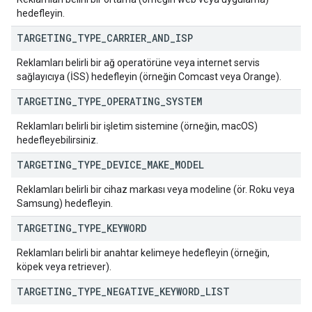
hedefleyin.
TARGETING
_
TYPE
_
CARRIER
_
AND
_
ISP
Reklamları belirli bir ağ operatörüne veya internet servis
sağlayıcıya (İSS) hedefleyin (örneğin Comcast veya Orange).
TARGETING
_
TYPE
_
OPERATING
_
SYSTEM
Reklamları belirli bir işletim sistemine (örneğin, macOS)
hedefleyebilirsiniz.
TARGETING
_
TYPE
_
DEVICE
_
MAKE
_
MODEL
Reklamları belirli bir cihaz markası veya modeline (ör. Roku veya
Samsung) hedefleyin.
TARGETING
_
TYPE
_
KEYWORD
Reklamları belirli bir anahtar kelimeye hedefleyin (örneğin,
köpek veya retriever).
TARGETING
_
TYPE
_
NEGATIVE
_
KEYWORD
_
LIST