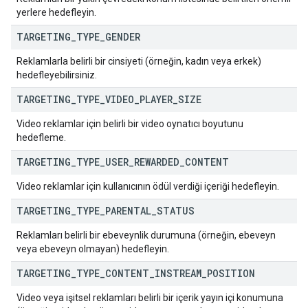
yerlere hedefleyin.
TARGETING
_
TYPE
_
GENDER
Reklamlarla belirli bir cinsiyeti (örneğin, kadın veya erkek)
hedefleyebilirsiniz.
TARGETING
_
TYPE
_
VIDEO
_
PLAYER
_
SIZE
Video reklamlar için belirli bir video oynatıcı boyutunu
hedefleme.
TARGETING
_
TYPE
_
USER
_
REWARDED
_
CONTENT
Video reklamlar için kullanıcının ödül verdiği içeriği hedefleyin.
TARGETING
_
TYPE
_
PARENTAL
_
STATUS
Reklamları belirli bir ebeveynlik durumuna (örneğin, ebeveyn
veya ebeveyn olmayan) hedefleyin.
TARGETING
_
TYPE
_
CONTENT
_
INSTREAM
_
POSITION
Video veya işitsel reklamları belirli bir içerik yayın içi konumuna