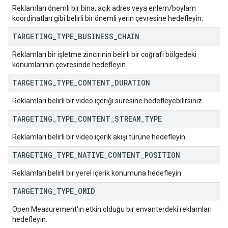
Reklamları önemli bir bina, açık adres veya enlem/boylam
koordinatları gibi belirli bir önemli yerin çevresine hedefleyin.
TARGETING
_
TYPE
_
BUSINESS
_
CHAIN
Reklamları bir işletme zincirinin belirli bir coğrafi bölgedeki
konumlarının çevresinde hedefleyin.
TARGETING
_
TYPE
_
CONTENT
_
DURATION
Reklamları belirli bir video içeriği süresine hedefleyebilirsiniz.
TARGETING
_
TYPE
_
CONTENT
_
STREAM
_
TYPE
Reklamları belirli bir video içerik akışı türüne hedefleyin.
TARGETING
_
TYPE
_
NATIVE
_
CONTENT
_
POSITION
Reklamları belirli bir yerel içerik konumuna hedefleyin.
TARGETING
_
TYPE
_
OMID
Open Measurement'ın etkin olduğu bir envanterdeki reklamları
hedefleyin.