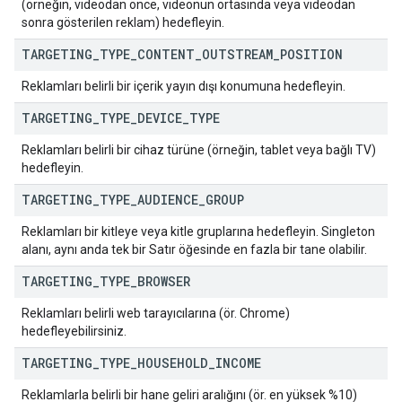
(örneğin, videodan önce, videonun ortasında veya videodan
sonra gösterilen reklam) hedefleyin.
TARGETING
_
TYPE
_
CONTENT
_
OUTSTREAM
_
POSITION
Reklamları belirli bir içerik yayın dışı konumuna hedefleyin.
TARGETING
_
TYPE
_
DEVICE
_
TYPE
Reklamları belirli bir cihaz türüne (örneğin, tablet veya bağlı TV)
hedefleyin.
TARGETING
_
TYPE
_
AUDIENCE
_
GROUP
Reklamları bir kitleye veya kitle gruplarına hedefleyin. Singleton
alanı, aynı anda tek bir Satır öğesinde en fazla bir tane olabilir.
TARGETING
_
TYPE
_
BROWSER
Reklamları belirli web tarayıcılarına (ör. Chrome)
hedefleyebilirsiniz.
TARGETING
_
TYPE
_
HOUSEHOLD
_
INCOME
Reklamlarla belirli bir hane geliri aralığını (ör. en yüksek %10)