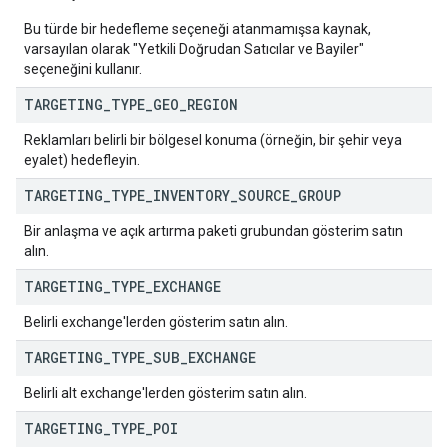
Bu türde bir hedefleme seçeneği atanmamışsa kaynak,
varsayılan olarak "Yetkili Doğrudan Satıcılar ve Bayiler"
seçeneğini kullanır.
TARGETING
_
TYPE
_
GEO
_
REGION
Reklamları belirli bir bölgesel konuma (örneğin, bir şehir veya
eyalet) hedefleyin.
TARGETING
_
TYPE
_
INVENTORY
_
SOURCE
_
GROUP
Bir anlaşma ve açık artırma paketi grubundan gösterim satın
alın.
TARGETING
_
TYPE
_
EXCHANGE
Belirli exchange'lerden gösterim satın alın.
TARGETING
_
TYPE
_
SUB
_
EXCHANGE
Belirli alt exchange'lerden gösterim satın alın.
TARGETING
_
TYPE
_
POI