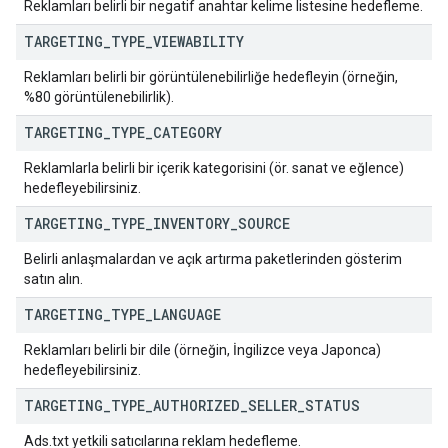
Reklamları belirli bir negatif anahtar kelime listesine hedefleme.
TARGETING
_
TYPE
_
VIEWABILITY
Reklamları belirli bir görüntülenebilirliğe hedefleyin (örneğin,
%80 görüntülenebilirlik).
TARGETING
_
TYPE
_
CATEGORY
Reklamlarla belirli bir içerik kategorisini (ör. sanat ve eğlence)
hedefleyebilirsiniz.
TARGETING
_
TYPE
_
INVENTORY
_
SOURCE
Belirli anlaşmalardan ve açık artırma paketlerinden gösterim
satın alın.
TARGETING
_
TYPE
_
LANGUAGE
Reklamları belirli bir dile (örneğin, İngilizce veya Japonca)
hedefleyebilirsiniz.
TARGETING
_
TYPE
_
AUTHORIZED
_
SELLER
_
STATUS
Ads.txt yetkili satıcılarına reklam hedefleme.