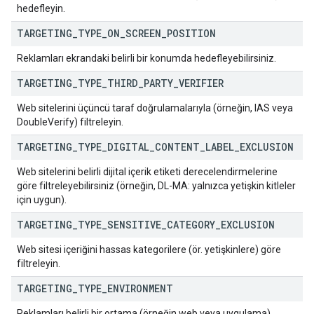
hedefleyin.
TARGETING
_
TYPE
_
ON
_
SCREEN
_
POSITION
Reklamları ekrandaki belirli bir konumda hedefleyebilirsiniz.
TARGETING
_
TYPE
_
THIRD
_
PARTY
_
VERIFIER
Web sitelerini üçüncü taraf doğrulamalarıyla (örneğin, IAS veya
DoubleVerify) filtreleyin.
TARGETING
_
TYPE
_
DIGITAL
_
CONTENT
_
LABEL
_
EXCLUSION
Web sitelerini belirli dijital içerik etiketi derecelendirmelerine
göre filtreleyebilirsiniz (örneğin, DL-MA: yalnızca yetişkin kitleler
için uygun).
TARGETING
_
TYPE
_
SENSITIVE
_
CATEGORY
_
EXCLUSION
Web sitesi içeriğini hassas kategorilere (ör. yetişkinlere) göre
filtreleyin.
TARGETING
_
TYPE
_
ENVIRONMENT
Reklamları belirli bir ortama (örneğin web veya uygulama)