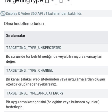
Targeting
Type
Display & Video 360 API v1 kullanımdan kaldırıldı.
Olası hedefleme türleri.
Sıralamalar
TARGETING
_
TYPE
_
UNSPECIFIED
Bu sürümde tür belirtilmediğinde veya bilinmiyorsa varsayılan
değer.
TARGETING
_
TYPE
_
CHANNEL
Bir kanalı (alakalı web sitelerinden veya uygulamalardan oluşan
özel bir grup) hedefleyebilirsiniz.
TARGETING
_
TYPE
_
APP
_
CATEGORY
Bir uygulama kategorisini (ör. eğitim veya bulmaca oyunları)
hedefleyin.