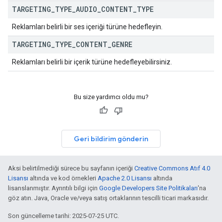
TARGETING
_
TYPE
_
AUDIO
_
CONTENT
_
TYPE
Reklamları belirli bir ses içeriği türüne hedefleyin.
TARGETING
_
TYPE
_
CONTENT
_
GENRE
Reklamları belirli bir içerik türüne hedefleyebilirsiniz.
Bu size yardımcı oldu mu?
Geri bildirim gönderin
Aksi belirtilmediği sürece bu sayfanın içeriği
Creative Commons Atıf 4.0
Lisansı
altında ve kod örnekleri
Apache 2.0 Lisansı
altında
lisanslanmıştır. Ayrıntılı bilgi için
Google Developers Site Politikaları
'na
göz atın. Java, Oracle ve/veya satış ortaklarının tescilli ticari markasıdır.
Son güncelleme tarihi: 2025-07-25 UTC.