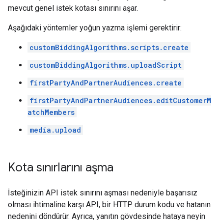
mevcut genel istek kotası sınırını aşar.
Aşağıdaki yöntemler yoğun yazma işlemi gerektirir:
customBiddingAlgorithms.scripts.create
customBiddingAlgorithms.uploadScript
firstPartyAndPartnerAudiences.create
firstPartyAndPartnerAudiences.editCustomerM
atchMembers
media.upload
Kota sınırlarını aşma
İsteğinizin API istek sınırını aşması nedeniyle başarısız
olması ihtimaline karşı API, bir HTTP durum kodu ve hatanın
nedenini döndürür. Ayrıca, yanıtın gövdesinde hataya neyin