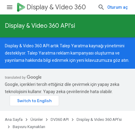
Display & Video 360
Oturum aç
Display & Video 360 API'si
Display & Video 360 API artık Talep Yaratma kaynağı yönetimini
destekliyor. Talep Yaratma reklam kampanyası oluşturma ve
yayınlama hakkında bilgi edinmek için
yeni kılavuzumuza
göz atın.
Google, içerikleri tercih ettiğiniz dile çevirmek için yapay zeka
teknolojisini kullanır. Yapay zeka çevirilerinde hata olabilir.
Ana Sayfa
Ürünler
DV360 API
Display & Video 360 API'si
Başvuru Kaynakları