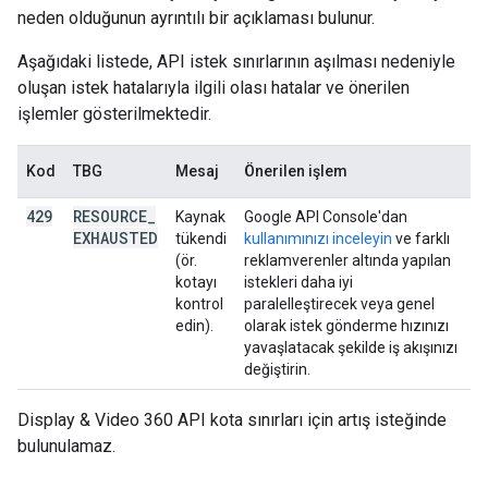
neden olduğunun ayrıntılı bir açıklaması bulunur.
Aşağıdaki listede, API istek sınırlarının aşılması nedeniyle
oluşan istek hatalarıyla ilgili olası hatalar ve önerilen
işlemler gösterilmektedir.
Kod
TBG
Mesaj
Önerilen işlem
429
RESOURCE
_
Kaynak
Google API Console'dan
EXHAUSTED
tükendi
kullanımınızı inceleyin
ve farklı
(ör.
reklamverenler altında yapılan
kotayı
istekleri daha iyi
kontrol
paralelleştirecek veya genel
edin).
olarak istek gönderme hızınızı
yavaşlatacak şekilde iş akışınızı
değiştirin.
Display & Video 360 API kota sınırları için artış isteğinde
bulunulamaz.