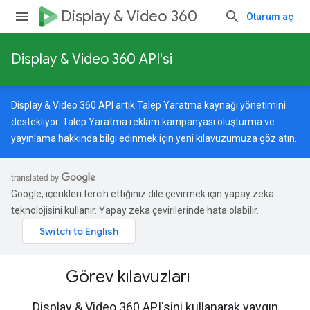
Display & Video 360
Oturum aç
Display & Video 360 API'si
Display & Video 360 API artık Talep Yaratma kaynağı yönetimini
destekliyor. Talep Yaratma reklam kampanyası oluşturma ve
yayınlama hakkında bilgi edinmek için
yeni kılavuzumuza
göz atın.
Google, içerikleri tercih ettiğiniz dile çevirmek için yapay zeka
teknolojisini kullanır. Yapay zeka çevirilerinde hata olabilir.
Görev kılavuzları
Display & Video 360 API'sini kullanarak yaygın