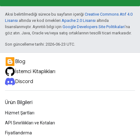
Aksi belirtilmediği sürece bu sayfanın içeriği
Creative Commons Atıf 4.0
Lisansı
altında ve kod örnekleri
Apache 2.0 Lisansı
altında
lisanslanmıştır. Ayrıntılı bilgi için
Google Developers Site Politikaları
'na
göz atın. Java, Oracle ve/veya satış ortaklarının tescilli ticari markasıdır.
Son güncelleme tarihi: 2026-06-23 UTC.
Blog
İstemci Kitaplıkları
Discord
Ürün Bilgileri
Hizmet Şartları
API Sınırlılıkları ve Kotaları
Fiyatlandırma