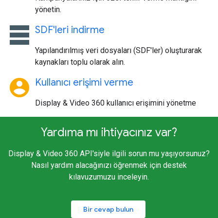
yönetin.
table_rows
SDF'leri indirme
Yapılandırılmış veri dosyaları (SDF'ler) oluşturarak
kaynakları toplu olarak alın.
account_circle
Kullanıcı erişimi verme
Display & Video 360 kullanıcı erişimini yönetme
Yardıma mı ihtiyacınız var?
Display & Video 360 API'siyle ilgili sorun mu yaşıyorsunuz?
Nasıl yardım alacağınızı öğrenmek için destek
kılavuzumuzu inceleyin.
Bir cevap bulun