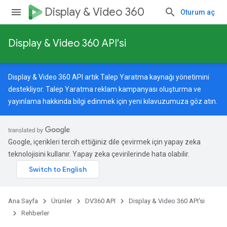
Display & Video 360
Oturum aç
Display & Video 360 API'si
Display & Video 360 API artık Talep Yaratma kaynağı yönetimini
destekliyor. Talep Yaratma reklam kampanyası oluşturma ve
yayınlama hakkında bilgi edinmek için
yeni kılavuzumuza
göz atın.
Google, içerikleri tercih ettiğiniz dile çevirmek için yapay zeka
teknolojisini kullanır. Yapay zeka çevirilerinde hata olabilir.
Ana Sayfa
Ürünler
DV360 API
Display & Video 360 API'si
Rehberler