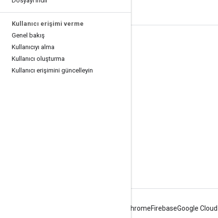
Dosyayı indir
Kullanıcı erişimi verme
Genel bakış
Ürün Bilgileri
Kullanıcıyı alma
Kullanıcı oluşturma
Hizmet Şartları
Kullanıcı erişimini güncelleyin
API Sınırlılıkları ve Kotaları
Fiyatlandırma
Android
Chrome
Firebase
Google Cloud