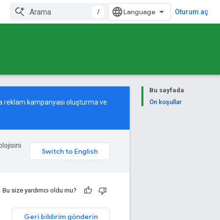
/
Oturum aç
Bu sayfada
tma reklam kampanyası oluşturma ve
Ön koşullar
lojisini
Bu size yardımcı oldu mu?
Geri bildirim gönderin