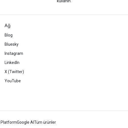
kullanın.
Ağ
Blog
Bluesky
Instagram
LinkedIn
X (Twitter)
YouTube
 Platform
Google AI
Tüm ürünler