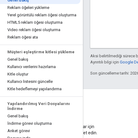
Genel bakış
Reklam öğeleri yükleme
Yerel görüntülü reklam öğesi oluşturma
HTML5 reklam öğesi oluşturma
Video reklam öğesi oluşturma
Reklam öğesi ata
Müşteri eşleştirme kitlesi yükleme
Aksi belirtilmediği sürece 
Genel bakış
Ayrıntılı bilgi için
Google Dev
Kullanıcı verilerini hazırlama
Son güncelleme tarihi: 202
Kitle oluştur
Kullanıcı listesini güncelle
Kitle hedeflemeyi yapılandırma
Yapılandırılmış Veri Dosyalarını
İndirme
Genel bakış
Blog
İndirme görevi oluşturma
Önemli duyurular için
Anket görevi
blogumuzu ziyaret edin.