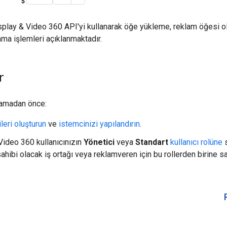
splay & Video 360 API'yi kullanarak öğe yükleme, reklam öğesi o
ama işlemleri açıklanmaktadır.
r
lamadan önce:
ileri oluşturun
ve
istemcinizi yapılandırın
.
Video 360 kullanıcınızın
Yönetici
veya
Standart
kullanıcı rolüne
s
hibi olacak iş ortağı veya reklamveren için bu rollerden birine s