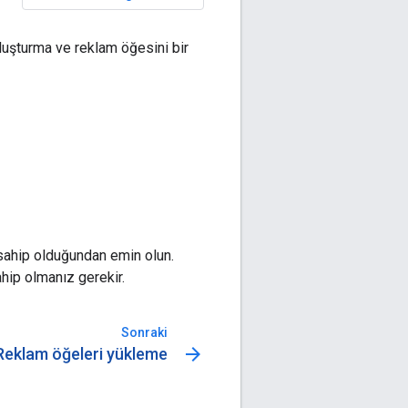
luşturma ve reklam öğesini bir
ahip olduğundan emin olun.
ahip olmanız gerekir.
Sonraki
arrow_forward
Reklam öğeleri yükleme