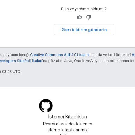
Bu size yardımcı oldu mu?
Geri bildirim gönderin
bu sayfanın içeriği
Creative Commons Atıf 4.0 Lisansı
altında ve kod örnekleri
A
elopers Site Politikaları
'na göz atın. Java, Oracle ve/veya satış ortaklarının tesc
6-03-23 UTC.
İstemci Kitaplıkları
Resmi olarak desteklenen
istemci kitaplıklarımızı