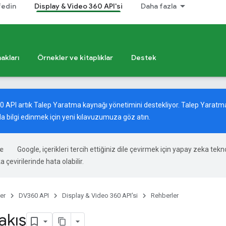
fedin
Display & Video 360 API'si
Daha fazla
akları
Örnekler ve kitaplıklar
Destek
60 API artık Talep Yaratma kaynağı yönetimini destekliyor. Talep Yara
a bilgi edinmek için
yeni kılavuzumuza
göz atın.
Google, içerikleri tercih ettiğiniz dile çevirmek için yapay zeka tekno
 çevirilerinde hata olabilir.
er
DV360 API
Display & Video 360 API'si
Rehberler
akış