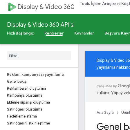
Toplu İşlem Araçlarını Keş
Display & Video 360
Display & Video 360 API'si
Hızlı Başlangıç
Rehberler
Kavramlar
Başvuru Kayn
Display & Video 3
yayınlama hakkınd
Reklam kampanyası yayınlama
Genel bakış
Reklamveren oluşturma
kullanır. Yapay zeka
Kampanya oluşturma
Ekleme siparişi oluşturma
Satır öğesi oluşturma
Ana Sayfa
Ürünl
Hedefleme atama
Genel b
Satır öğesini etkinleştirme