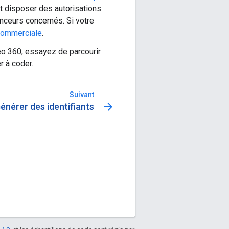
t disposer des autorisations
nceurs concernés. Si votre
commerciale
.
eo 360, essayez de parcourir
r à coder.
Suivant
arrow_forward
énérer des identifiants