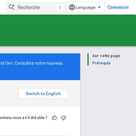
/
Connexion
Sur cette page
and Gen. Consultez notre
nouveau
Prérequis
e
ontenu vous a-t-il été utile ?