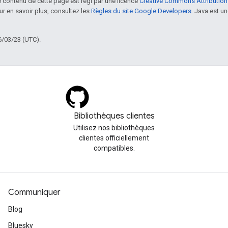
le contenu de cette page est régi par une licence
Creative Commons Attribution
our en savoir plus, consultez les
Règles du site Google Developers
. Java est 
6/03/23 (UTC).
Bibliothèques clientes
Utilisez nos bibliothèques
clientes officiellement
compatibles.
Communiquer
Blog
Bluesky