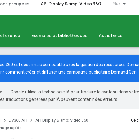
tions groupées
API Display & amp; Video 360
Plus
Référence
Exemples et bibliothèques
Assistance
ideo 360 est désormais compatible avec la gestion des ressources Dem
rir comment créer et diffuser une campagne publicitaire Demand Gen.
Google utilise la technologie IA pour traduire le contenu dans votr
es traductions générées par IA peuvent contenir des erreurs.
s
DV360 API
API Display & amp; Video 360
Ce c
rage rapide