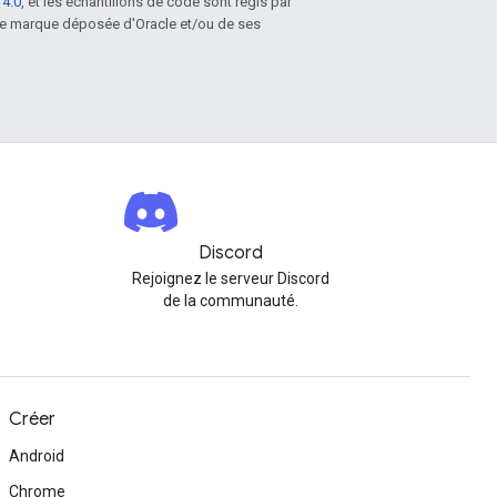
 4.0
, et les échantillons de code sont régis par
une marque déposée d'Oracle et/ou de ses
Discord
Rejoignez le serveur Discord
de la communauté.
Créer
Android
Chrome