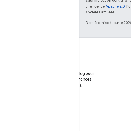
Sauf indication contraire, 
une licence
Apache 2.0
. P
sociétés affiliées.
Dernière mise à jour le 202
Blog
Consultez notre blog pour
connaître les annonces
importantes.
Infos produits
Conditions d'utilisation
Limites et quotas des API