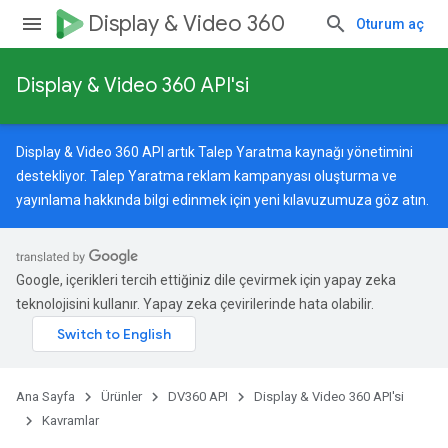
Display & Video 360
Oturum aç
Display & Video 360 API'si
Display & Video 360 API artık Talep Yaratma kaynağı yönetimini
destekliyor. Talep Yaratma reklam kampanyası oluşturma ve
yayınlama hakkında bilgi edinmek için
yeni kılavuzumuza
göz atın.
Google, içerikleri tercih ettiğiniz dile çevirmek için yapay zeka
teknolojisini kullanır. Yapay zeka çevirilerinde hata olabilir.
Ana Sayfa
Ürünler
DV360 API
Display & Video 360 API'si
Kavramlar