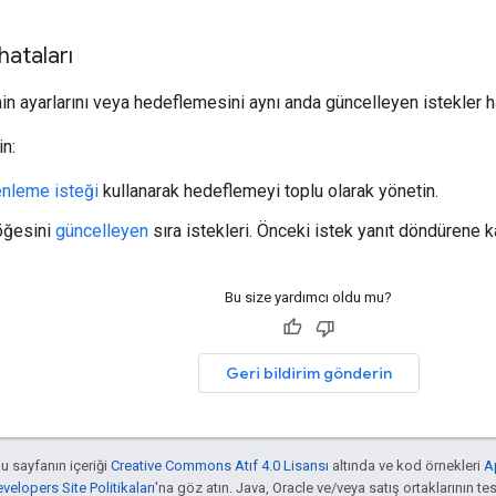
hataları
nin ayarlarını veya hedeflemesini aynı anda güncelleyen istekler h
n:
nleme isteği
kullanarak hedeflemeyi toplu olarak yönetin.
 öğesini
güncelleyen
sıra istekleri. Önceki istek yanıt döndürene 
Bu size yardımcı oldu mu?
Geri bildirim gönderin
bu sayfanın içeriği
Creative Commons Atıf 4.0 Lisansı
altında ve kod örnekleri
A
elopers Site Politikaları
'na göz atın. Java, Oracle ve/veya satış ortaklarının tesc