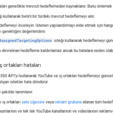
aları genellikle mevcut hedeflemeden kaynaklanır. Bunu önlemek i
i kullanarak belirli bir türdeki mevcut hedeflemeyi alın.
eflemeyi inceleyin. İstenen yapılandırmayı elde etmek için han
ı gerektiğini değerlendirin.
AssignedTargetingOptions
isteği kullanarak hedeflemeyi günc
 devralınan hedefleme kaldırılamaz ancak bu hatalara neden olabil
ş ortakları hataları
360 API'yi kullanarak YouTube ve iş ortakları hedeflemeyi günc
ışan istekler hata döndürür.
şekilde tanımlanır:
 iş ortakları
satır öğesine
veya
reklam grubuna
atanan tüm hedef
umlarının ve tek tek YouTube kanallarının ve videolarının reklam