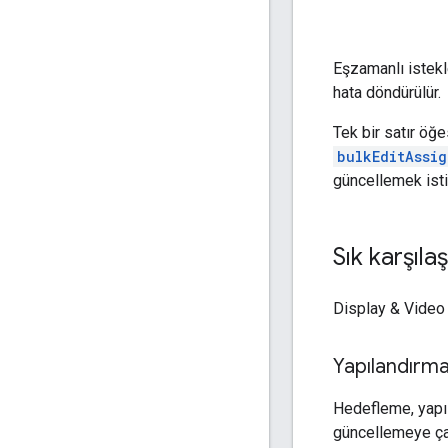
Eşzamanlı istekl
hata döndürülür.
Tek bir satır öğ
bulkEditAssi
güncellemek istiy
Sık karşıla
Display & Video 
Yapılandırma
Hedefleme, yapıla
güncellemeye çal