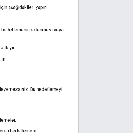
çin aşağıdakileri yapın:
gi hedeflemenin eklenmesi veya
elleyin.
ir.
elleyemezsiniz. Bu hedeflemeyi
lemeler.
veren hedeflemesi.