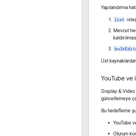
Yapılandırma hat
list
isteğ
Mevcut hed
kaldırılmas
bulkEdit
Üst kaynaklardan
You
Tube ve i
Display & Video 
güncellemeye çal
Bu hedefleme şu 
YouTube ve
Oturum kon