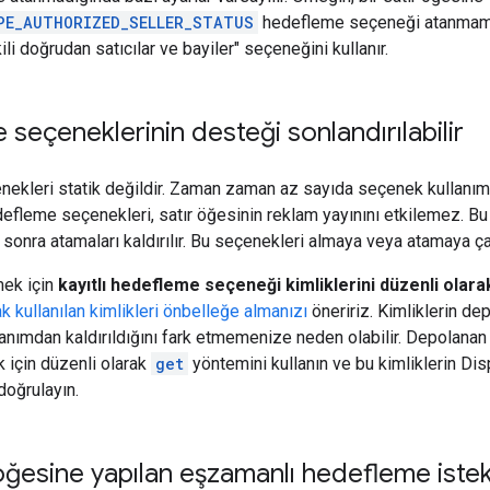
PE_AUTHORIZED_SELLER_STATUS
hedefleme seçeneği atanmamış
ili doğrudan satıcılar ve bayiler" seçeneğini kullanır.
seçeneklerinin desteği sonlandırılabilir
kleri statik değildir. Zaman zaman az sayıda seçenek kullanımda
defleme seçenekleri, satır öğesinin reklam yayınını etkilemez. B
 sonra atamaları kaldırılır. Bu seçenekleri almaya veya atamaya ça
mek için
kayıtlı hedefleme seçeneği kimliklerini düzenli olara
k kullanılan kimlikleri önbelleğe almanızı
öneririz. Kimliklerin d
anımdan kaldırıldığını fark etmemenize neden olabilir. Depolan
k için düzenli olarak
get
yöntemini kullanın ve bu kimliklerin Di
doğrulayın.
 öğesine yapılan eşzamanlı hedefleme istekl