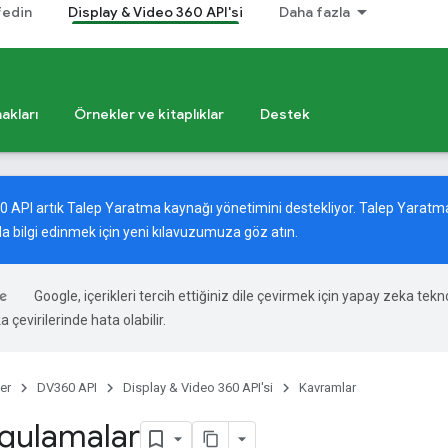
fedin
Display & Video 360 API'si
Daha fazla
akları
Örnekler ve kitaplıklar
Destek
60 API artık Talep Yaratma kaynağı yönetimini destekliyor. Talep Yara
a bilgi edinmek için
yeni kılavuzumuza
göz atın.
Google, içerikleri tercih ettiğiniz dile çevirmek için yapay zeka tekno
 çevirilerinde hata olabilir.
er
DV360 API
Display & Video 360 API'si
Kavramlar
ygulamalar