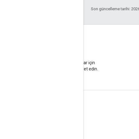
Son güncelleme tarihi: 202
Blog
Önemli duyurular için
blogumuzu ziyaret edin.
Ürün Bilgileri
Hizmet Şartları
API Sınırlılıkları ve Kotaları
Fiyatlandırma