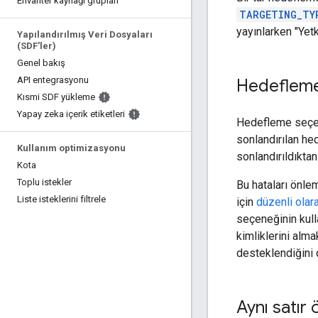
Envanter kaynağı grupları
TARGETING_TY
yayınlarken "Yetk
Yapılandırılmış Veri Dosyaları
(SDF'ler)
Genel bakış
API entegrasyonu
Hedefleme 
Kısmi SDF yükleme
Yapay zeka içerik etiketleri
Hedefleme seçene
sonlandırılan he
Kullanım optimizasyonu
sonlandırıldıktan
Kota
Toplu istekler
Bu hataları önle
Liste isteklerini filtrele
için
düzenli olara
seçeneğinin kull
kimliklerini alma
desteklendiğini 
Aynı satır