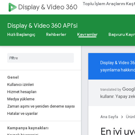
Toplu İşlem Araçlarını Keş
Display & Video 360
Display & Video 360 API'si
Hızlı Başlangıç
Rehberler
Kavramlar
Başvuru Kayn
Display & Video 3
yayınlama hakkınd
Genel
Kullanıcı izinleri
Hizmet hesapları
kullanır. Yapay zeka
Medya yükleme
Zaman aşımı ve yeniden deneme sayısı
Hatalar ve uyarılar
Ana Sayfa
Ürünl
En iyi u
Kampanya kaynakları