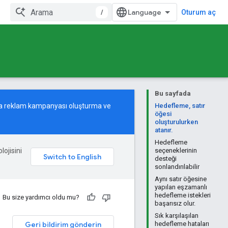
/
Oturum aç
Bu sayfada
tma reklam kampanyası oluşturma ve
Hedefleme, satır
öğesi
oluşturulurken
atanır.
Hedefleme
lojisini
seçeneklerinin
desteği
sonlandırılabilir
Aynı satır öğesine
yapılan eşzamanlı
hedefleme istekleri
Bu size yardımcı oldu mu?
başarısız olur.
Sık karşılaşılan
Geri bildirim gönderin
hedefleme hataları