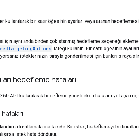
er kullanılarak bir satır öğesinin ayarları veya atanan hedeflemes
esi için aynı anda birden çok atanmış hedefleme seçeneği ekleme
gnedTargetingOptions
isteği kullanın. Bir satır öğesinin ayarla
orsanız isteklerinizin sırayla gönderilmesi için bunları sıraya alı
şılan hedefleme hataları
360 API kullanılarak hedefleme yönetilirken hatalara yol açan üç 
 hataları
ndırma kısıtlamalarına tabidir. Bir istek, hedeflemeyi bu kurallar
ışırsa istek hata döndürür.