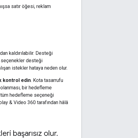
sa satır öğesi, reklam
n kaldırılabilir. Desteği
u seçenekler desteği
lışan istekler hataya neden olur.
k kontrol edin
. Kota tasarrufu
epolanması, bir hedefleme
an tüm hedefleme seçeneği
splay & Video 360 tarafından hâlâ
eri başarısız olur
.