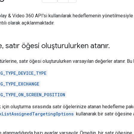
lay & Video 360 API'si kullanılarak hedeflemenin yönetilmesiyle ilg
tılı olarak açıklanmaktadır.
e
,
satır öğesi oluşturulurken atanır
.
rlerine, satır öğesi oluşturulurken varsayılan değerler atanır. Bu 
G_TYPE_DEVICE_TYPE
G_TYPE_EXCHANGE
G_TYPE_ON_SCREEN_POSITION
için oluşturma sırasında satır öğelerinize atanan hedefleme pa
kListAssignedTargetingOptions
kullanarak bir satır öğesin
 atanmadığında bazı ayarlar varsayılır. Örneğin, bir satır öğesine