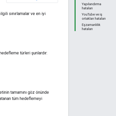
Yapılandırma
hataları
ili sınırlamalar ve en iyi
YouTube ve iş
ortakları hataları
Eşzamanlılık
hataları
hedefleme türleri şunlardır:
ketinin tamamını göz önünde
e atanan tüm hedeflemeyi