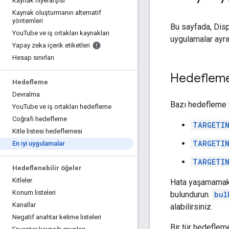
Kaynak hiyerarşisi
Kaynak oluşturmanın alternatif
yöntemleri
Bu sayfada, Disp
You
Tube ve iş ortakları kaynakları
uygulamalar ayrın
Yapay zeka içerik etiketleri
Hesap sınırları
Hedeflem
Hedefleme
Devralma
Bazı hedefleme tü
You
Tube ve iş ortakları hedefleme
Coğrafi hedefleme
TARGETIN
Kitle listesi hedeflemesi
TARGETIN
En iyi uygulamalar
TARGETIN
Hedeflenebilir öğeler
Kitleler
Hata yaşamamak 
Konum listeleri
bulundurun.
bul
Kanallar
alabilirsiniz.
Negatif anahtar kelime listeleri
Bir tür hedefleme