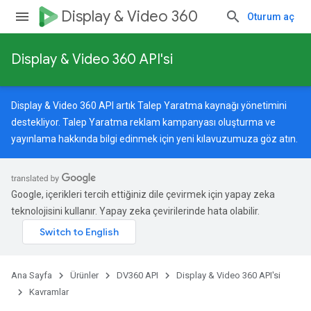
Display & Video 360
Oturum aç
Display & Video 360 API'si
Display & Video 360 API artık Talep Yaratma kaynağı yönetimini
destekliyor. Talep Yaratma reklam kampanyası oluşturma ve
yayınlama hakkında bilgi edinmek için
yeni kılavuzumuza
göz atın.
Google, içerikleri tercih ettiğiniz dile çevirmek için yapay zeka
teknolojisini kullanır. Yapay zeka çevirilerinde hata olabilir.
Ana Sayfa
Ürünler
DV360 API
Display & Video 360 API'si
Kavramlar