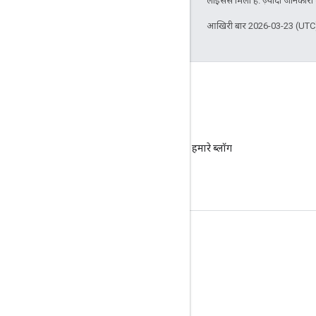
लाइसेंस मिला है. ज़्यादा जानकारी
आखिरी बार 2026-03-23 (UTC)
ब्लॉग
ज़रूरी सूचनाओं के लिए हमारे ब्लॉग
पर जाएं.
प्रॉडक्ट की जानकारी
सेवा की शर्तों
एपीआई की सीमाएं और कोटा
कीमत तय करना