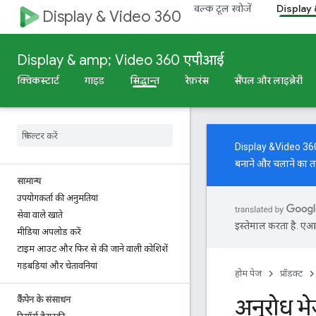
बल्क टूल खोजें
Display
Display & Video 360
Display & amp; Video 360 एपीआई
क्विकस्टार्ट
गाइड
सिद्धान्त
रेफ़रंस
सैंपल और लाइब्रेरी
Display &Video 360 AP
बनाने और चलाने का त
सामान्य
उपयोगकर्ता की अनुमतियां
सेवा वाले खाते
इस्तेमाल करता है. एआई 
मीडिया अपलोड करें
टाइम आउट और फिर से की जाने वाली कोशिशें
गड़बड़ियां और चेतावनियां
होम पेज
प्रॉडक्ट
अनुरोध भ
कैंपेन के संसाधन