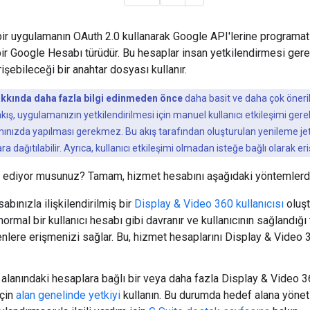
ir uygulamanın OAuth 2.0 kullanarak Google API'lerine programati
bir Google Hesabı türüdür. Bu hesaplar insan yetkilendirmesi ge
şebileceği bir anahtar dosyası kullanır.
akkında daha fazla bilgi edinmeden önce
daha basit ve daha çok öner
ş, uygulamanızın yetkilendirilmesi için manuel kullanıcı etkileşimi gere
mınızda yapılması gerekmez. Bu akış tarafından oluşturulan yenileme jet
ara dağıtılabilir. Ayrıca, kullanıcı etkileşimi olmadan isteğe bağlı olarak eri
diyor musunuz? Tamam, hizmet hesabını aşağıdaki yöntemlerden b
bınızla ilişkilendirilmiş bir
Display & Video 360 kullanıcısı
oluşt
ormal bir kullanıcı hesabı gibi davranır ve kullanıcının sağlandığı 
nlere erişmenizi sağlar. Bu, hizmet hesaplarını Display & Video 3
alanındaki hesaplara bağlı bir veya daha fazla Display & Video 36
için
alan genelinde yetkiyi
kullanın. Bu durumda hedef alana yönetic