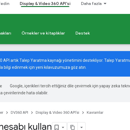
fedin
Display & Video 360 API'si
Daha fazla
akları
Örnekler ve kitaplıklar
Destek
60 API artık Talep Yaratma kaynağı yönetimini destekliyor. Talep Yara
a bilgi edinmek için
yeni kılavuzumuza
göz atın.
Google, içerikleri tercih ettiğiniz dile çevirmek için yapay zeka tekno
 çevirilerinde hata olabilir.
er
DV360 API
Display & Video 360 API'si
Kavramlar
hesabı kullan