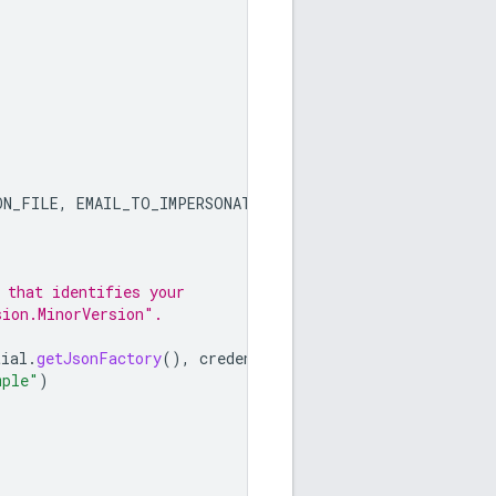
ON_FILE
,
EMAIL_TO_IMPERSONATE
);
 that identifies your
sion.MinorVersion".
tial
.
getJsonFactory
(),
credential
)
mple"
)