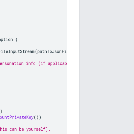
eption
{
FileInputStream
(
pathToJsonFile
));
ersonation info (if applicable).
)
ountPrivateKey
())
his can be yourself).