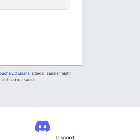
pache 2.0 Lisansı
altında lisanslanmıştır.
illi ticari markasıdır.
Discord