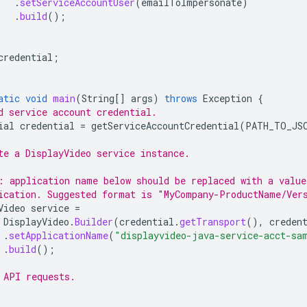
.
setServiceAccountUser
(
emailToImpersonate
)
.
build
();
credential
;
atic
void
main
(
String
[]
args
)
throws
Exception
{
d service account credential.
ial
credential
=
getServiceAccountCredential
(
PATH_TO_JS
te a DisplayVideo service instance.
: application name below should be replaced with a value
ication. Suggested format is "MyCompany-ProductName/Ver
Video
service
=
DisplayVideo
.
Builder
(
credential
.
getTransport
(),
creden
.
setApplicationName
(
"displayvideo-java-service-acct-sa
.
build
();
 API requests.