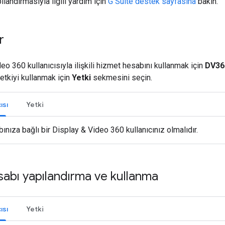
ılandırmasıyla ilgili yardım için
G Suite destek sayfasına
bakın.
r
eo 360 kullanıcısıyla ilişkili hizmet hesabını kullanmak için
DV360
etkiyi kullanmak için
Yetki
sekmesini seçin.
ısı
Yetki
nıza bağlı bir Display & Video 360 kullanıcınız olmalıdır.
abı yapılandırma ve kullanma
ısı
Yetki