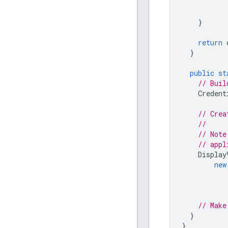
}
return
}
public
st
// Buil
Credent
// Crea
//
// Note
// appl
Display
new
// Make
}
}