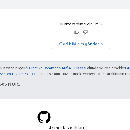
Bu size yardımcı oldu mu?
Geri bildirim gönderin
bu sayfanın içeriği
Creative Commons Atıf 4.0 Lisansı
altında ve kod örnekleri
A
elopers Site Politikaları
'na göz atın. Java, Oracle ve/veya satış ortaklarının tesc
6-05-13 UTC.
İstemci Kitaplıkları