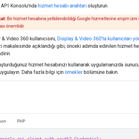
 API Konsolu'nda
hizmet hesabı anahtarı
oluşturun.
at:
Bir hizmet hesabına yetkilendirildiği Google hizmetlerine erişim izn
sı önemlidir.
 & Video 360 kullanıcısını,
Display & Video 360'ta kullanıcıları y
 makalesinde açıklandığı gibi, önceki adımda edinilen hizmet h
ndirin.
luşturduğunuz hizmet hesabınızı kullanarak uygulamanızda sunuc
 uygulayın. Daha fazla bilgi için
örnekler
bölümüne bakın.
hon
PHP
google.api.client.auth.oauth2.Credential
;