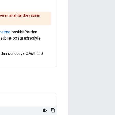
i veren anahtar dosyasının
önetme
başlıklı Yardım
esabı e-posta adresiyle
udan sunucuya OAuth 2.0