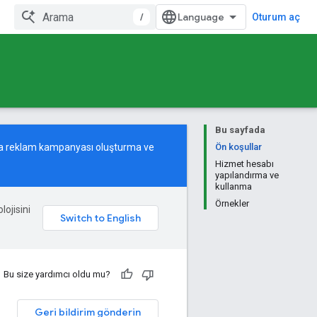
/
Oturum aç
Bu sayfada
tma reklam kampanyası oluşturma ve
Ön koşullar
Hizmet hesabı
yapılandırma ve
kullanma
Örnekler
lojisini
Bu size yardımcı oldu mu?
Geri bildirim gönderin