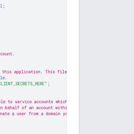
l
;
ccount.
 this application. This file can
le
.
CLIENT_SECRETS_HERE"
;
ble to service accounts which have
n behalf of an account within
onate a user from a domain you