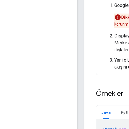
Google
Dikk
korunma
Display
Merkezi
ilişkile
Yeni o
akışını
Örnekler
Java
Pyt
import
com.