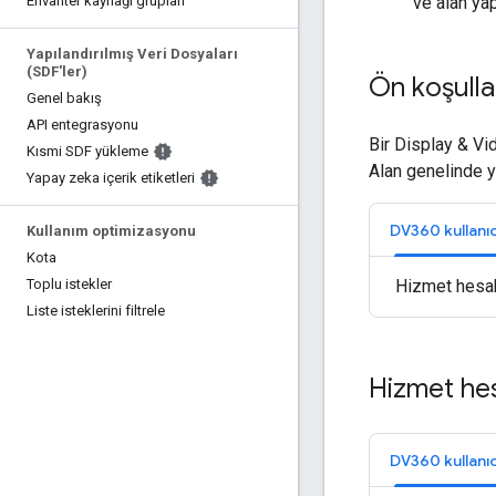
ve alan yap
Envanter kaynağı grupları
Yapılandırılmış Veri Dosyaları
(SDF'ler)
Ön koşulla
Genel bakış
API entegrasyonu
Bir Display & Vid
Kısmi SDF yükleme
Alan genelinde y
Yapay zeka içerik etiketleri
DV360 kullanıc
Kullanım optimizasyonu
Kota
Hizmet hesabı
Toplu istekler
Liste isteklerini filtrele
Hizmet hes
DV360 kullanıc