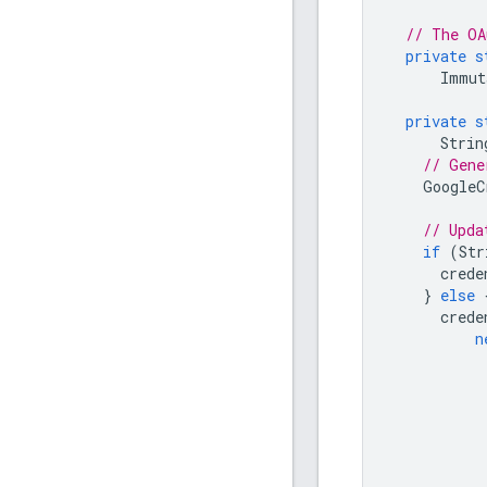
// The OA
private
s
Immut
private
s
Strin
// Gene
GoogleC
// Upda
if
(
Str
crede
}
else
crede
n