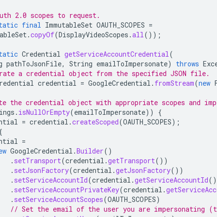
uth 2.0 scopes to request.
tatic
final
ImmutableSet
OAUTH_SCOPES
=
ableSet
.
copyOf
(
DisplayVideoScopes
.
all
());
tatic
Credential
getServiceAccountCredential
(
g
pathToJsonFile
,
String
emailToImpersonate
)
throws
Exc
rate a credential object from the specified JSON file.
redential
credential
=
GoogleCredential
.
fromStream
(
new
te the credential object with appropriate scopes and imp
ings
.
isNullOrEmpty
(
emailToImpersonate
))
{
ntial
=
credential
.
createScoped
(
OAUTH_SCOPES
);
{
ntial
=
ew
GoogleCredential
.
Builder
()
.
setTransport
(
credential
.
getTransport
())
.
setJsonFactory
(
credential
.
getJsonFactory
())
.
setServiceAccountId
(
credential
.
getServiceAccountId
()
.
setServiceAccountPrivateKey
(
credential
.
getServiceAcc
.
setServiceAccountScopes
(
OAUTH_SCOPES
)
// Set the email of the user you are impersonating (t