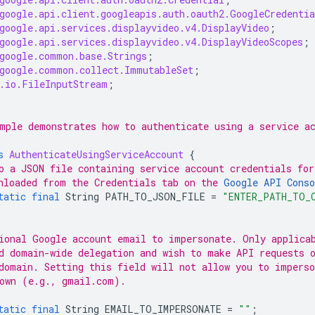
google.api.client.googleapis.auth.oauth2.GoogleCredentia
google.api.services.displayvideo.v4.DisplayVideo
;
google.api.services.displayvideo.v4.DisplayVideoScopes
;
google.common.base.Strings
;
google.common.collect.ImmutableSet
;
.io.FileInputStream
;
mple demonstrates how to authenticate using a service a
s
AuthenticateUsingServiceAccount
{
o a JSON file containing service account credentials for
nloaded from the Credentials tab on the 
Google API Conso
tatic
final
String
PATH_TO_JSON_FILE
=
"ENTER_PATH_TO_
ional Google account email to impersonate. Only applica
d domain-wide delegation and wish to make API requests o
domain. Setting this field will not allow you to impers
own (e.g., gmail.com).
tatic
final
String
EMAIL_TO_IMPERSONATE
=
""
;