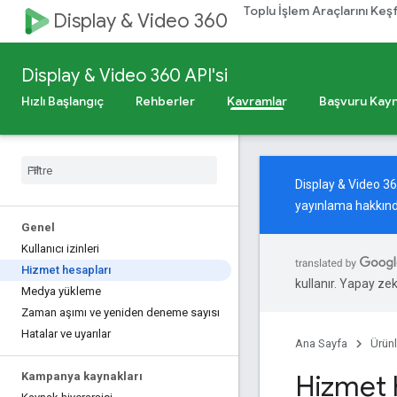
Toplu İşlem Araçlarını Keş
Display & Video 360
Display & Video 360 API'si
Hızlı Başlangıç
Rehberler
Kavramlar
Başvuru Kayn
Display & Video 3
yayınlama hakkınd
Genel
Kullanıcı izinleri
Hizmet hesapları
kullanır. Yapay zeka
Medya yükleme
Zaman aşımı ve yeniden deneme sayısı
Hatalar ve uyarılar
Ana Sayfa
Ürünl
Hizmet 
Kampanya kaynakları