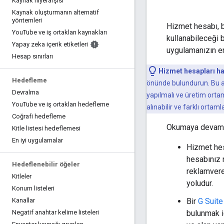
Kaynak hiyerarşisi
Kaynak oluşturmanın alternatif
yöntemleri
Hizmet hesabı, b
You
Tube ve iş ortakları kaynakları
kullanabileceği 
Yapay zeka içerik etiketleri
uygulamanızın eri
Hesap sınırları
Hizmet hesapları h
Hedefleme
önünde bulundurun. Bu akı
Devralma
yapılmalı ve üretim orta
You
Tube ve iş ortakları hedefleme
alınabilir ve farklı ortaml
Coğrafi hedefleme
Okumaya devam e
Kitle listesi hedeflemesi
En iyi uygulamalar
Hizmet hesa
hesabınız n
Hedeflenebilir öğeler
reklamvere
Kitleler
yoludur.
Konum listeleri
Bir
G Suite
Kanallar
bulunmak 
Negatif anahtar kelime listeleri