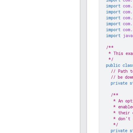
import
com.
import
com.
import
com.
import
com.
import
com.
import
java
/**
 * This exa
 */
public
clas
// Path t
// be dow
private
s
/**
   * An opt
   * enable
   * their 
   * don't 
   */
private
s