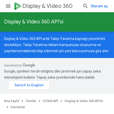
Display & Video 360
Oturum aç
Display & Video 360 API'si
Display & Video 360 API artık Talep Yaratma kaynağı yönetimini
destekliyor. Talep Yaratma reklam kampanyası oluşturma ve
yayınlama hakkında bilgi edinmek için
yeni kılavuzumuza
göz atın.
Google, içerikleri tercih ettiğiniz dile çevirmek için yapay zeka
teknolojisini kullanır. Yapay zeka çevirilerinde hata olabilir.
Ana Sayfa
Ürünler
DV360 API
Display & Video 360 API'si
Kavramlar