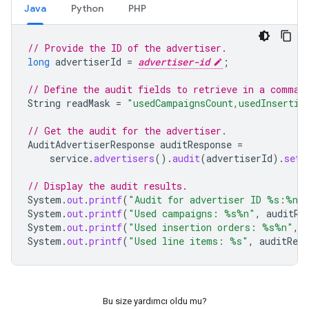
Java
Python
PHP
// Provide the ID of the advertiser.
long
advertiserId
=
advertiser-id
;
// Define the audit fields to retrieve in a comma-
String
readMask
=
"usedCampaignsCount,usedInsertio
// Get the audit for the advertiser.
AuditAdvertiserResponse
auditResponse
=
service
.
advertisers
().
audit
(
advertiserId
).
setR
// Display the audit results.
System
.
out
.
printf
(
"Audit for advertiser ID %s:%n"
System
.
out
.
printf
(
"Used campaigns: %s%n"
,
auditRe
System
.
out
.
printf
(
"Used insertion orders: %s%n"
,
System
.
out
.
printf
(
"Used line items: %s"
,
auditResp
Bu size yardımcı oldu mu?