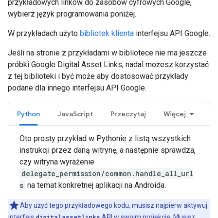
przykładowych linków do zasobów cyfrowych Google,
wybierz język programowania poniżej.
W przykładach użyto
bibliotek klienta
interfejsu API Google.
Jeśli na stronie z przykładami w bibliotece nie ma jeszcze
próbki Google Digital Asset Links, nadal możesz korzystać
z tej biblioteki i być może aby dostosować przykłady
podane dla innego interfejsu API Google.
Python
JavaScript
Przeczytaj
Więcej
Oto prosty przykład w Pythonie z listą wszystkich
instrukcji przez daną witrynę, a następnie sprawdza,
czy witryna wyrażenie
delegate_permission/common.handle_all_url
s
na temat konkretnej aplikacji na Androida.
Aby użyć tego przykładowego kodu, musisz najpierw aktywuj
interfejs
digitalassetlinks
API w swoim projekcie. Musisz