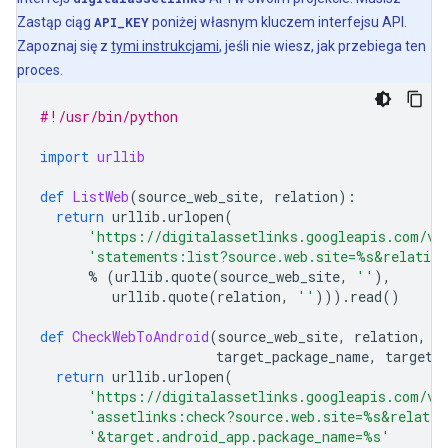
Zastąp ciąg
API_KEY
poniżej własnym kluczem interfejsu API.
Zapoznaj się z
tymi instrukcjami
, jeśli nie wiesz, jak przebiega ten
proces.
#!/usr/bin/python
import
urllib
def
ListWeb
(
source_web_site
,
relation
):
return
urllib
.
urlopen
(
'https://digitalassetlinks.googleapis.com/v1
'statements:list?source.web.site=
%s
&relation
%
(
urllib
.
quote
(
source_web_site
,
''
),
urllib
.
quote
(
relation
,
''
)))
.
read
()
def
CheckWebToAndroid
(
source_web_site
,
relation
,
target_package_name
,
target_
return
urllib
.
urlopen
(
'https://digitalassetlinks.googleapis.com/v1
'assetlinks:check?source.web.site=
%s
&relatio
'&target.android_app.package_name=
%s
'