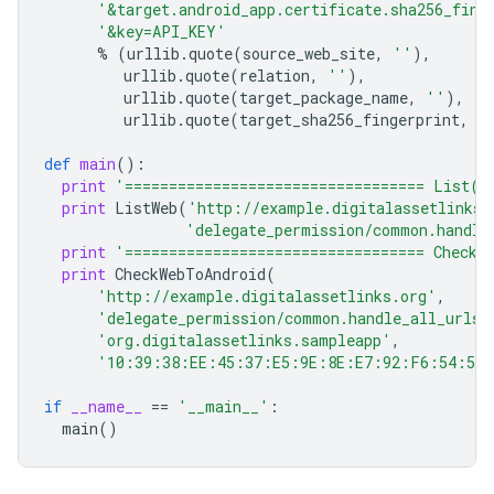
'&target.android_app.certificate.sha256_fing
'&key=API_KEY'
%
(
urllib
.
quote
(
source_web_site
,
''
),
urllib
.
quote
(
relation
,
''
),
urllib
.
quote
(
target_package_name
,
''
),
urllib
.
quote
(
target_sha256_fingerprint
,
'
def
main
():
print
'================================== List()
print
ListWeb
(
'http://example.digitalassetlinks.
'delegate_permission/common.handle
print
'================================== Check(
print
CheckWebToAndroid
(
'http://example.digitalassetlinks.org'
,
'delegate_permission/common.handle_all_urls'
'org.digitalassetlinks.sampleapp'
,
'10:39:38:EE:45:37:E5:9E:8E:E7:92:F6:54:50
if
__name__
==
'__main__'
:
main
()