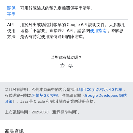
關係
可用於陳述式的預先定義關係字串清單。
字串
API
用於列出或驗證對帳單的 Google API 說明文件。大多數用
使用
途都「不需要」直接呼叫 API。請參閱
使用指南
，瞭解您
方法
是否有特定使用案例適用的陳述式。
這對你有幫助嗎？
除非另有註明，否則本頁面中的內容是採用
創用 CC 姓名標示 4.0 授權
，
程式碼範例則為
阿帕契 2.0 授權
。詳情請參閱《
Google Developers 網站
政策
》。Java 是 Oracle 和/或其關聯企業的註冊商標。
上次更新時間：2025-08-31 (世界標準時間)。
產品資訊