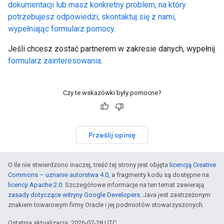
dokumentacji lub masz konkretny problem, na który
potrzebujesz odpowiedzi, skontaktuj się z nami,
wypełniając formularz pomocy.
Jeśli chcesz zostać partnerem w zakresie danych, wypełnij
formularz zainteresowania
.
Czy te wskazówki były pomocne?
Prześlij opinię
O ile nie stwierdzono inaczej, treść tej strony jest objęta
licencją Creative
Commons – uznanie autorstwa 4.0
, a fragmenty kodu są dostępne na
licencji Apache 2.0
. Szczegółowe informacje na ten temat zawierają
zasady dotyczące witryny Google Developers
. Java jest zastrzeżonym
znakiem towarowym firmy Oracle i jej podmiotów stowarzyszonych.
Ostatnia aktualizacja: 2026-07-28 UTC.