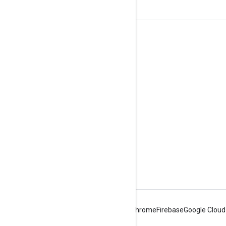
दर्शकों की दिलचस्पी से जुड़े आंकड़े
Google Developer Program
Google Developer Groups
Google Developer Experts
Accelerators
Google Cloud & NVIDIA
Android
Chrome
Firebase
Google Cloud