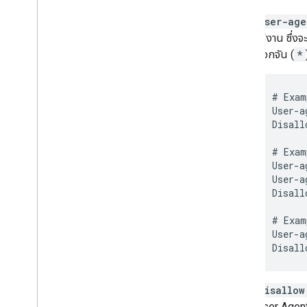
user-age
ใช้งาน ซึ่
ดอกจัน (
*
# Exam
User-a
Disall
# Exam
User-a
User-a
Disall
# Exam
User-a
Disall
disallow
User Agent 