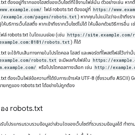
.txt ต้องอยู่ที่รากของโฮสต์ของเว็บไซต์ที่ใช้งานไฟล์นั้น ตัวอย่างเช่น 
www.example.com/
ไฟล์ robots.txt ต้องอยู่ที่
https://www.exam
//example.com/pages/robots.txt
) หากคุณไม่แน่ใจว่าจะเข้าถึงรา
้ให้บริการเว็บโฮสติ้ง หากเข้าถึงรากเว็บไซต์ไม่ได้ ให้บล็อกด้วยวิธีการอื่น เช
ไฟล์ robots.txt ในโดเมนย่อย (เช่น
https://
site
.example.com/r
example.com:
8181
/robots.txt
) ก็ได้
.txt จะใช้กับเส้นทางภายในโปรโตคอล โฮสต์ และพอร์ตที่โพสต์ไฟล์ไว้เท่านั
example.com/robots.txt
จะมีผลกับไฟล์ใน
https://example.
m.example.com/
หรือโปรโตคอลทางเลือก เช่น
http://example.
.txt ต้องเป็นไฟล์ข้อความที่ได้รับการเข้ารหัส UTF-8 (ซึ่งรวมถึง ASCII) Go
ยกฎของ robots.txt ได้อย่างไม่ถูกต้อง
ฎของ robots
.
txt
าหรับโปรแกรมรวบรวมข้อมูลว่าส่วนใดของเว็บไซต์ที่รวบรวมข้อมูลได้ ทำตาม