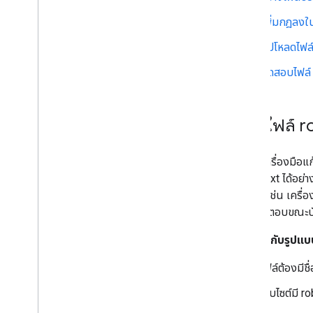
เพิ่มกฎลงใน
อัปโหลดไฟล์
ทดสอบไฟล์ 
สร้างไฟล์ 
คุณใช้เครื่องมือแ
robots.txt ได้อย่
คาดคิด เช่น เครื่
กล่องโต้ตอบขณะบ
กฎเกี่ยวกับรูปแ
ไฟล์ต้องมีชื
เว็บไซต์มี r