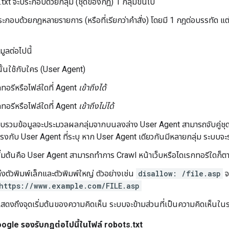
.txt จะประกอบด้วยกลุ่ม (ชุดของกฎ) 1 กลุ่มขึ้นไป
ระกอบด้วยกฎหลายรายการ (หรือที่เรียกว่าคําสั่ง) โดยมี 1 กฎต่อบรรทัด แต่
มูลต่อไปนี้
นั้นใช้กับใคร (User Agent)
ทอรีหรือไฟล์ใดที่ Agent
เข้าถึงได้
ทอรีหรือไฟล์ใดที่ Agent
เข้าถึงไม่ได้
วมข้อมูลจะประมวลผลกลุ่มจากบนลงล่าง User Agent สามารถจับคู่ชุดของกฎไ
ตรงกับ User Agent ที่ระบุ หาก User Agent เดียวกันมีหลายกลุ่ม ระบบจะ
่มต้นคือ User Agent สามารถทำการ Crawl หน้าเว็บหรือไดเรกทอรีใดก็ตาม
งตัวพิมพ์เล็กและตัวพิมพ์ใหญ่ ตัวอย่างเช่น
disallow: /file.asp
จ
https://www.example.com/FILE.asp
สดงถึงจุดเริ่มต้นของความคิดเห็น ระบบจะข้ามส่วนที่เป็นความคิดเห็นใ
gle รองรับกฎต่อไปนี้ในไฟล์ robots.txt