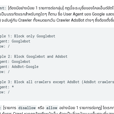
nt:
[ต้องมีอย่างน้อย 1 รายการต่อกลุ่ม] กฎนี้จะระบุชื่อของไคลเอ็นต์อัตโ
งจะเป็นบรรทัดแรกสำหรับกฎใดๆ ก็ตาม ชื่อ User Agent ของ Google แสดง
) จะจับคู่กับ Crawler ทั้งหมดยกเว้น Crawler AdsBot ต่างๆ ซึ่งต้องตั้งชื่อ
ple 1: Block only Googlebot

gent: Googlebot

ow: /

ple 2: Block Googlebot and Adsbot

gent: Googlebot

gent: AdsBot-Google

ow: /

ple 3: Block all crawlers except AdsBot (AdsBot crawlers
gent: *

ow: /
:
[รายการ
disallow
หรือ
allow
อย่างน้อย 1 รายการต่อกฎ] ไดเรกทอร
ทำการ Crawl หากกฎอ้างถึงหน้าเว็บ ต้องเป็นชื่อหน้าแบบเต็มตามที่แสดง