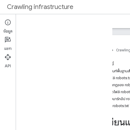
Crawling infrastructure
หน้าแรก
เอกสาร
ข้อมูล
บทนำ
เกี่ยวกับการ Crawl เว็บของ Google
แชท
หน้าแรก
Crawling
วิธีการ…
ในหน้านี้
ยืนยันคำขอจาก Google
API
หลักเกณฑ์พื้นฐานส
ตรวจสอบสิทธิ์คำขอด้วย Web Bot
Auth (เวอร์ชันทดลอง)
สร้างไฟล์ robots.t
ลดอัตราการ Crawl ของ Google
วิธีเขียนกฎของ rob
ใช้ robots
.
txt เพื่อจัดการการ Crawl
อัปโหลดไฟล์ robot
สร้างและส่งไฟล์ robots
.
txt
ทดสอบมาร์กอัป ro
วิธีที่ Google ตีความข้อกําหนดของ
ส่งไฟล์ robots.tx
robots
.
txt
อัปเดตไฟล์ robots
.
txt
วิธีเขีย
รายการกฎ robots
.
txt ที่มีประโยชน์