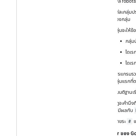
ไฟล์ robots
แต่ละกลุ่มป
ของกลุ่ม
กลุ่มจะให้ข้อ
กลุ่ม
ไดเรก
ไดเรก
โปรแกรมรวบร
กลุ่มแรกที่
สมมติฐานเริ
กฎจะคำนึงถึ
ไม่มีผลกับ
อักขระ
#
แ
Crawler ของ Goo