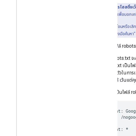
เพิ่มประสิทธิภาพการ Crawl
หากใช้บริการโฮสติ้งเว
กลไกอื่นๆ ไว้แทนเพื่อบอกเคร
ข้อมูลอ้างอิง
Crawler ทั่วไป
หากคุณต้องการซ่อนหรือเลิกซ
Crawler กรณีพิเศษ
ซ่อนหน้าจากเครื่องมือค้นหา"
ตัวดึงข้อมูลที่ทริกเกอร์โดยผู้ใช้
Crawler ที่เจาะจงและตัวดึงข้อมูลที่ทริกเกอร์
คุณใช้ไฟล์ robots
โดยผู้ใช้
ไฟล์ robots.txt จะ
การแก้ปัญหา
robots.txt เป็นไ
รหัสสถานะ HTTP
หรือบางตัวในการเข
ข้อผิดพลาดเกี่ยวกับเครือข่ายและ DNS
Crawl ได้ เว้นแต่ค
ต่อไปนี้เป็นไฟล์ r
มีอะไรใหม่
บันทึกการเปลี่ยนแปลง
User-agent: Goog
Disallow: /nogoo
User-agent: *

Allow: /
