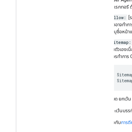
ไดเรกทอรี 
allow:
[
ถึงอาจทำกา
ระบุชื่อหน้
sitemap:
ในตัวเองเน
ควรทำการ Cr
Sitema
Sitema
กฎทั้งหมด ยกเว้
ระบบจะละเว้นบรรทั
อ่านเกี่ยวกับ
การตี