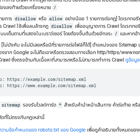
ต้องลงท้ายด้วยเครื่องหมาย
/
รายการ
disallow
หรือ
allow
อย่างน้อย 1 รายการต่อกฎ] ไดเรกทอรีหรื
ร Crawl ใช้เพื่อลบล้างกฎ
disallow
เพื่ออนุญาตการ Crawl ไดเรกทอรีย่
าแบบเต็มตามที่แสดงในเบราว์เซอร์ โดยต้องขึ้นต้นด้วยอักขระ
/
และหากอ้า
[ไม่บังคับ จะไม่มีเลยหรือมีกี่รายการต่อไฟล์ก็ได้] ตำแหน่งของ Sitemap
ื่องจาก Google จะไม่ถือเอาหรือตรวจสอบทางเลือก http/https/www.non-w
awl ซึ่งตรงข้ามกับเนื้อหาที่
สามารถ
หรือ
ไม่สามารถ
ทำการ Crawl
ดูข้อมู
p: https://example.com/sitemap.xml

p: https://www.example.com/sitemap.xml
น
sitemap
รองรับไวลด์การ์ด
*
สำหรับคำนำหน้าเส้นทาง คำต่อท้าย หรือ
ดที่ไม่ตรงกับกฎเหล่านี้
ความข้อกำหนดของ robots.txt ของ Google
เพื่อดูคำอธิบายทั้งหมดของ