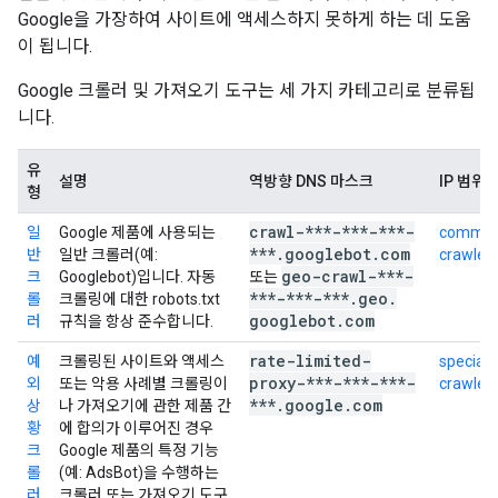
Google을 가장하여 사이트에 액세스하지 못하게 하는 데 도움
이 됩니다.
Google 크롤러 및 가져오기 도구는 세 가지 카테고리로 분류됩
니다.
유
설명
역방향 DNS 마스크
IP 범위
형
crawl-***-***-***-
일
Google 제품에 사용되는
commo
***
.
googlebot
.
com
반
일반 크롤러(예:
crawlers
geo-crawl-***-
크
Googlebot)입니다. 자동
또는
***-***-***
.
geo
.
롤
크롤링에 대한 robots.txt
googlebot
.
com
러
규칙을 항상 준수합니다.
rate-limited-
예
크롤링된 사이트와 액세스
special-
proxy-***-***-***-
외
또는 악용 사례별 크롤링이
crawlers
***
.
google
.
com
상
나 가져오기에 관한 제품 간
황
에 합의가 이루어진 경우
크
Google 제품의 특정 기능
롤
(예: AdsBot)을 수행하는
러
크롤러 또는 가져오기 도구