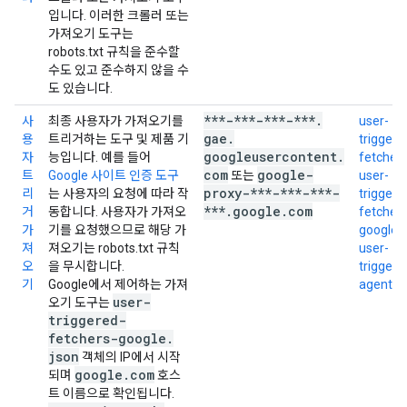
입니다. 이러한 크롤러 또는
가져오기 도구는
robots.txt 규칙을 준수할
수도 있고 준수하지 않을 수
도 있습니다.
***-***-***-***
.
사
최종 사용자가 가져오기를
user-
gae
.
용
트리거하는 도구 및 제품 기
triggere
googleusercontent
.
자
능입니다. 예를 들어
fetchers
com
google-
트
Google 사이트 인증 도구
또는
user-
proxy-***-***-***-
리
는 사용자의 요청에 따라 작
triggere
***
.
google
.
com
거
동합니다. 사용자가 가져오
fetchers
가
기를 요청했으므로 해당 가
google.j
져
져오기는 robots.txt 규칙
user-
오
을 무시합니다.
triggere
기
Google에서 제어하는 가져
agents.
user-
오기 도구는
triggered-
fetchers-google
.
json
객체의 IP에서 시작
google
.
com
되며
호스
트 이름으로 확인됩니다.