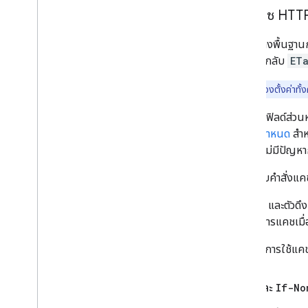
การแคช HTT
โครงสร้างพื้นฐาน
การตอบกลับ
ET
หมายเหตุ: ลองตั้งค่าทั้ง
หากมีทั้งฟิลด์ส่
HTTP กำหนด
สำห
ETag
ไม่มีปัญหา
ไม่รองรับคำสั่งแ
Crawler และตัวดึง
รองรับการแคชเมื
หากต้องการใช้แคช 
ETag
และ
If-No