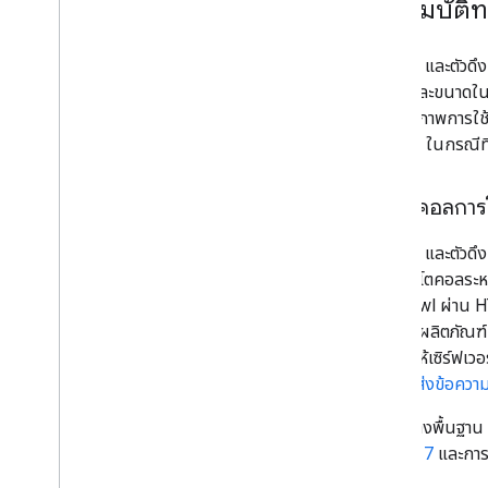
คุณสมบัติท
Crawler และตัวดึ
ทำงานและขนาดในขณะท
ประสิทธิภาพการใช้
เป็นหลัก ในกรณีท
โปรโตคอลการโ
Crawler และตัวด
สลับโปรโตคอลระหว่
การ Crawl ผ่าน H
เกี่ยวกับผลิตภัณฑ
กำหนดให้เซิร์ฟเวอ
สามารถส่งข้อความ
โครงสร้างพื้นฐาน
RFC4217
และการอ