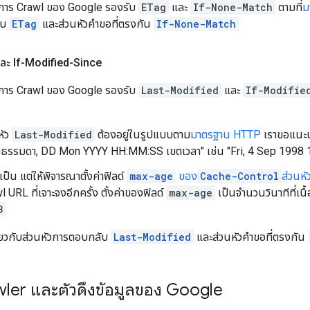
นการ Crawl ของ Google รองรับ
ETag
และ
If-None-Match
ตามที่
ม
ับ
ETag
และส่วนหัวคําขอที่ตรงกัน
If-None-Match
ละ If-Modified-Since
นการ Crawl ของ Google รองรับ
Last-Modified
และ
If-Modifie
หัว
Last-Modified
ต้องอยู่ในรูปแบบตาม
มาตรฐาน HTTP
เราขอแนะนำ
วันธรรมดา,
DD Mon YYYY HH:MM:SS
เขตเวลา" เช่น "
Fri, 4 Sep 1998
ําเป็น แต่ให้พิจารณาตั้งค่าฟิลด์
max-age
ของ
Cache-Control
ส่วนห
 URL ที่เจาะจงอีกครั้ง ตั้งค่าของฟิลด์
max-age
เป็นจำนวนวินาทีที่เนื
3
เกี่ยวกับส่วนหัวการตอบกลับ
Last-Modified
และส่วนหัวคําขอที่ตรงกัน
wler และตัวดึงข้อมูลของ Google