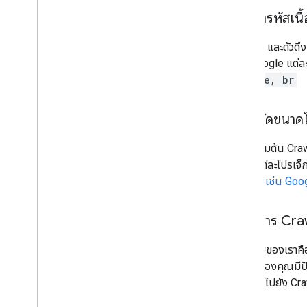
การเข้ารหัสเนื
Crawler และตัวดึง
ของ Google แต่ล
deflate, br
ขีดจำกัดขนาด
โดยค่าเริ่มต้น Cr
ก็ตาม แต่ละโปรเจ็
Google
เช่น Goo
อัตราการ Cra
เป้าหมายของเราคือ
เว็บไซต์ของคุณม
เหมาะสมไปยัง Cr