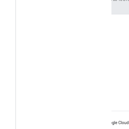
เข้าร่วม
Google Developer Program
Google Developer Groups
Google Developer Experts
Accelerators
Google Cloud & NVIDIA
Android
Chrome
Firebase
Google Cloud