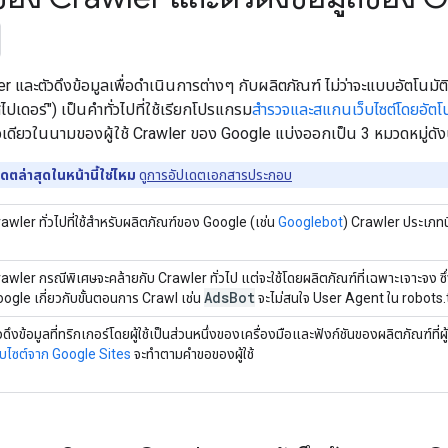
 และตัวดึงข้อมูลเพื่อดําเนินการต่างๆ กับผลิตภัณฑ์ ไม่ว่าจะแบบอัตโนมัติ
"สไปเดอร์") เป็นคำทั่วไปที่ใช้เรียกโปรแกรม
สำรวจและสแกนเว็บไซต์โดยอัตโน
เดียวในนามของผู้ใช้ Crawler ของ Google แบ่งออกเป็น 3 หมวดหมู่ดังน
ตล่าสุดในหน้านี้ใช่ไหม
ดู
การอัปเดตเอกสารประกอบ
awler ทั่วไปที่ใช้สำหรับผลิตภัณฑ์ของ Google (เช่น
Googlebot
) Crawler ประเภทน
awler กรณีพิเศษจะคล้ายกับ Crawler ทั่วไป แต่จะใช้โดยผลิตภัณฑ์ที่เฉพาะเจาะจง ซึ
Ads
Bot
ogle เกี่ยวกับขั้นตอนการ Crawl เช่น
จะไม่สนใจ User Agent ใน robots.
วดึงข้อมูลที่ทริกเกอร์โดยผู้ใช้เป็นส่วนหนึ่งของเครื่องมือและฟังก์ชันของผลิตภัณฑ์ที่ผ
็บไซต์จาก Google Sites
จะทำตามคำขอของผู้ใช้