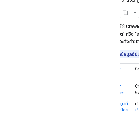
ตัวดึงข้อมูลที่ทริกเกอร์โดยผู้ใช้
Crawler ที่เจาะจงและตัวดึงข้อมูลที่ทริกเกอร์
โดยผู้ใช้
Google ใช้ Crawler
การแก้ปัญหา
ว่า "โรบ็อต" หรือ 
รหัสสถานะ HTTP
โดยปกติจะส่งคำขอ
ข้อผิดพลาดเกี่ยวกับเครือข่ายและ DNS
กำลังมองหาข้อมูลอัปเด
มีอะไรใหม่
บันทึกการเปลี่ยนแปลง
Crawler
Cr
ทั่วไป
Crawler
Cr
กรณีพิเศษ
Go
ตัวดึงข้อมูลที่
ตั
ทริกเกอร์โดย
เว
ผู้ใช้