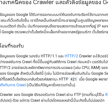
างเทคนิคของ Crawler และตัวดึงข้อมูลของ 
งข้อมูลของ Google ได้รับการออกแบบมาให้รองรับการเรียกใช้งานจากเครื
ี่เว็บเติบโตขึ้น เรามีไคลเอ็นต์เหล่านี้กระจายอยู่ในศูนย์ข้อมูลหลายแห่งทั่ว
แบนด์วิดท์ ดังนั้น บันทึกของคุณจึงอาจแสดงการเข้าชมจากที่อยู่ IP หล
ี่ Google ตรวจพบว่าเว็บไซต์หนึ่งบล็อกคำขอจากสหรัฐอเมริกา เว็บไซต์อา
อนที่รองรับ
ึงข้อมูลของ Google รองรับ HTTP/1.1 และ
HTTP/2
Crawler จะใช้เวอร์ช
างเซสชันการ Crawl ทั้งนี้ขึ้นอยู่กับสถิติการ Crawl ก่อนหน้า เวอร์ชัน
TTP/2 อาจช่วยประหยัดทรัพยากรการประมวลผล (เช่น CPU, RAM) ของเว็บ
์ของ Google สำหรับเว็บไซต์นี้ (เช่น ไม่มีการช่วยเพิ่มอันดับใน Google 
ร์ที่โฮสต์เว็บไซต์ตอบกลับด้วยรหัสสถานะ HTTP
421
เมื่อ Google พยายา
ถึงทีมการ Crawl
(เป็นวิธีแก้ปัญหาชั่วคราวเท่านั้น)
 Crawler ของ Google ยังรองรับการ Crawl ผ่าน FTP (ตามที่ระบุไว้ใน
R
ัปเดต) ด้วย แต่การ Crawl ผ่านโปรโตคอลเหล่านี้นั้นเกิดขึ้นไม่บ่อยนัก