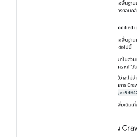
โครงสร้างพื้นฐา
ส่วนหัวการตอบกล
Last-Modified แ
โครงสร้างพื้นฐา
ควรระวังต่อไปนี้
วันที่ในส่วน
วิเคราะห์ "
แม้ว่าจะไม่จ
ทำการ Crawl
age=9404
ดูข้อมูลเพิ่มเติม
ยืนยัน Cra