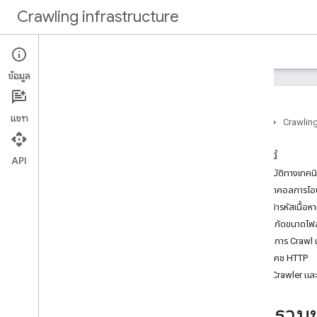
Crawling infrastructure
หน้าแรก
เอกสาร
ข้อมูล
บทนำ
เกี่ยวกับการ Crawl เว็บของ Google
แชท
หน้าแรก
Crawling
วิธีการ…
ในหน้านี้
ยืนยันคำขอจาก Google
API
คุณสมบัติทางเทคน
ตรวจสอบสิทธิ์คำขอด้วย Web Bot
Auth (เวอร์ชันทดลอง)
โปรโตคอลการโอน
ลดอัตราการ Crawl ของ Google
การเข้ารหัสเนื้อหา
ใช้ robots
.
txt เพื่อจัดการการ Crawl
ขีดจำกัดขนาดไฟล
เพิ่มประสิทธิภาพการ Crawl
อัตราการ Crawl
การแคช HTTP
ข้อมูลอ้างอิง
ยืนยัน Crawler แล
Crawler ทั่วไป
Crawler กรณีพิเศษ
ภาพรวมข