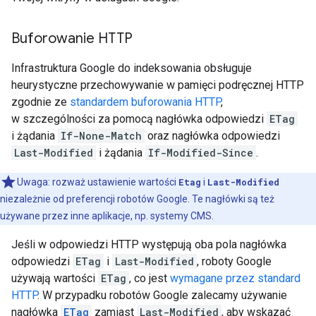
Buforowanie HTTP
Infrastruktura Google do indeksowania obsługuje
heurystyczne przechowywanie w pamięci podręcznej HTTP
zgodnie ze
standardem buforowania HTTP
,
w szczególności za pomocą nagłówka odpowiedzi
ETag
i żądania
If-None-Match
oraz nagłówka odpowiedzi
Last-Modified
i żądania
If-Modified-Since
.
Uwaga: rozważ ustawienie wartości
Etag
i
Last-Modified
niezależnie od preferencji robotów Google. Te nagłówki są też
używane przez inne aplikacje, np. systemy CMS.
Jeśli w odpowiedzi HTTP występują oba pola nagłówka
odpowiedzi
ETag
i
Last-Modified
, roboty Google
używają wartości
ETag
, co jest
wymagane przez standard
HTTP
. W przypadku robotów Google zalecamy używanie
nagłówka
ETag
zamiast
Last-Modified
, aby wskazać