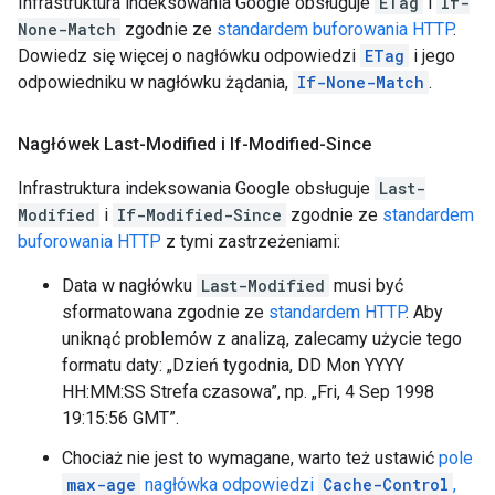
Infrastruktura indeksowania Google obsługuje
ETag
i
If-
None-Match
zgodnie ze
standardem buforowania HTTP
.
Dowiedz się więcej o nagłówku odpowiedzi
ETag
i jego
odpowiedniku w nagłówku żądania,
If-None-Match
.
Nagłówek Last-Modified i If-Modified-Since
Infrastruktura indeksowania Google obsługuje
Last-
Modified
i
If-Modified-Since
zgodnie ze
standardem
buforowania HTTP
z tymi zastrzeżeniami:
Data w nagłówku
Last-Modified
musi być
sformatowana zgodnie ze
standardem HTTP
. Aby
uniknąć problemów z analizą, zalecamy użycie tego
formatu daty: „Dzień tygodnia,
DD Mon YYYY
HH:MM:SS
Strefa czasowa”, np. „
Fri, 4 Sep 1998
19:15:56 GMT
”.
Chociaż nie jest to wymagane, warto też ustawić
pole
max-age
nagłówka odpowiedzi
Cache-Control
,