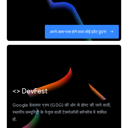
अपने आस-पास होने वाला कोई इवेंट ढूंढना
arrow_forward
<> DevFest
Google डेवलपर ग्रुप (GDG) की ओर से होस्ट की जाने वाली,
स्थानीय कम्यूनिटी के नेतृत्व वाली टेक्नोलॉजी कॉन्फ़्रेंस में शामिल
हों.