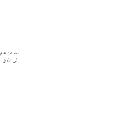
تقرير تأثير مسرِّعة الأعمال
على المناطق التي نعمل فيها ونطاق محفظتنا ونجاحها، بالإضافة إلى طرق ال
تنزيل ملف PDF