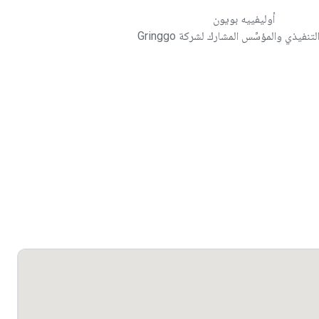
أوليفييه بويون
تنفيذي والمؤسِّس المشارك لشركة Gringgo