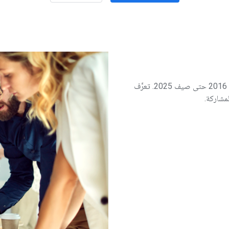
يتضمّن الإصدار الثاني من "تقرير تأثير برنامج Accelerator" بيانات من عام 2016 حتى صيف 2025. تعرَّف
مشاركة.