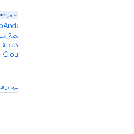
لمحترفي Android
لمحترفي Google Cloud
شركة توريد الحيوانات الأليفة
Oliver Pets تنمو للوصول إلى
منصة إسك
العملاء في جميع أنحاء أمريكا
اللاتينية
Cloud
مزيد من المعلومات
مزيد من الم