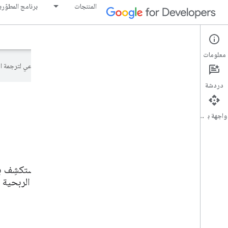
المنتجات
برنامج المطوّر
حول
البرامج
الموجّهون
معلومات
تستخدم Google تكنولوجيا الذكاء الاصطناعي لترجمة المحتوى إلى لغتك المفضّلة، وقد تتضمّن بعض الأخطاء.
دردشة
واجهة برمجة التطبيقات
استكشِف بر
الربحية 