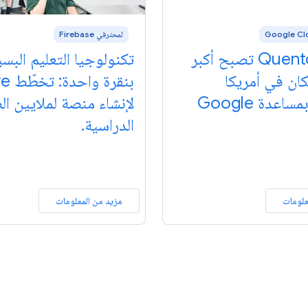
لمحترفي Firebase
QuentoAndar تصبح أكبر
تكنولوجيا التعليم البس
ان في أمريكا
بنقرة
اللاتينية بمساعدة Google
لإنشاء منصة لملايين ا
الدراسية.
علومات
مزيد من المعلومات