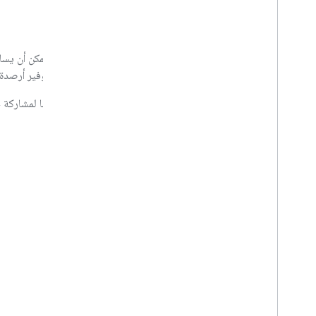
أداة تسريع للجميع
سواء كنت تركّز على منطقة جغرافية أو مجال أو قضية معيّنة، يمكن أن يسا
تحويل فكرتك إلى حقيقة من خلال تقديم الدعم والإرشادات وتوفير أرصدة 
خلال البرنامج، ستتلقّى أيضًا تدريبًا وفرصًا لتطوير القيادة وفرصًا لمشا
عرض كل البرامج
الأسئلة الشائعة
ما هي قيمة المسرّع؟