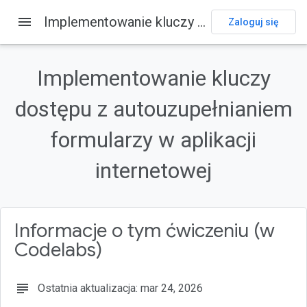
menu
Implementowanie kluczy dostępu z autouzupełnianiem formularzy w aplikacji internetowej
Zaloguj się
Na tej stronie
1. Zanim zaczniesz
Implementowanie kluczy
Wymagania wstępne
dostępu z autouzupełnianiem
Czego się nauczysz
2. Konfiguracja
formularzy w aplikacji
Klonowanie projektu
internetowej
Informacje o tym ćwiczeniu (w
Codelabs)
subject
Ostatnia aktualizacja: mar 24, 2026