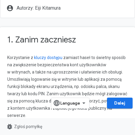
account_circle
Autorzy: Eiji Kitamura
1. Zanim zaczniesz
Korzystanie z
kluczy dostępu
zamiast haseł to świetny sposób
na zwiększenie bezpieczeństwa kont użytkowników
w witrynach, a także na uproszczenie i ułatwienie ich obsługi.
Umożliwiają logowanie się w witrynie lub aplikacji za pomocą
funkcji blokady ekranu urządzenia, np. odcisku palca, skanu
twarzy lub kodu PIN. Zanim użytkownik będzie mógł zalogować
się za pomocą klucza dostępu, musi go utworzyć, powiązać
Dalej
z kontem użytkownika i zapisać jego klucz publiczny na
serwerze.
bug_report
Zgłoś pomyłkę
W tym ćwiczeniu przekształcisz podstawowe logowanie za
pomocą formularza z nazwą użytkownika i hasłem