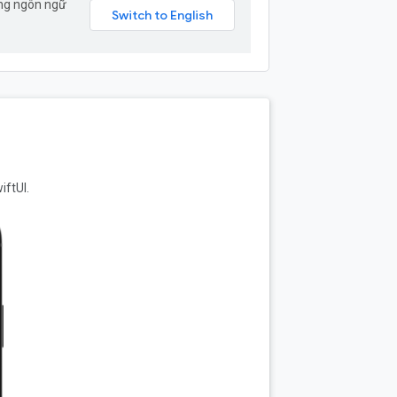
ang ngôn ngữ
iftUI.