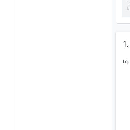
Thêm điểm đánh dấu vào
b
bản đồ
Tạo hiệu ứng chuyển động
đến một thành phố đã chọn
1
Gửi một sự kiện đến SwiftUI
Lớp
Xin chúc mừng