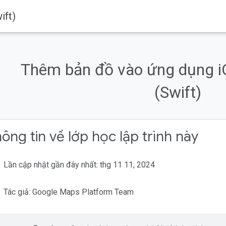
ift)
phẩm
Google Maps Platform
Tài liệu
iOS
Maps SDK for iOS
Thêm bản đồ vào ứng dụng i
đầu
yết
(Swift)
ập
ông tin về lớp học lập trình này
Lần cập nhật gần đây nhất: thg 11 11, 2024
Tác giả: Google Maps Platform Team