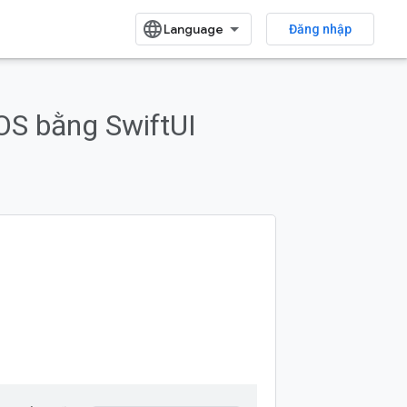
Đăng nhập
Mẫu
OS bằng SwiftUI
Gửi ý kiến phản hồi