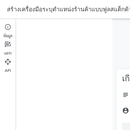
สร้างเครื่องมือระบุตำแหน่งร้านค้าแบบฟูลสแต็ก
ในหน้านี้
1. บทนำ
บทนำ
ข้อมูล
บทคัดย่อ
สิ่งที่คุณจะสร้าง
ตั้งค่า
แชท
สิ่งที่คุณจะได้เรียนรู้
ข้อกำหนดเบื้องต้น
Hello, World
API
เก
รับข้อมูลปัจจุบัน
subject
ทำแผนที่สถานที่
account_circle
แสดงรายละเอียดตาม
ต้องการ