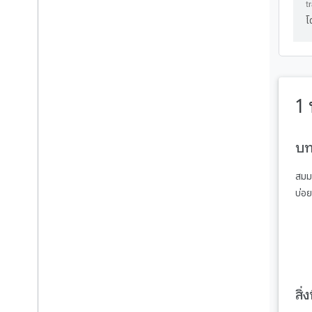
โ
รับตำแหน่งเริ่มต้นของผู้ใช้
ปรับขนาดด้วย Cloud SQL
1
แสดงร้านค้าที่ใกล้ที่สุด
บท
จัดรูปแบบแผนที่
สมมต
ติดตั้งใช้งานในเวอร์ชันที่ใช้
บ่อย
งานจริง
(แนะนำ) ล้างข้อมูล
ขอแสดงความยินดี
สิ่