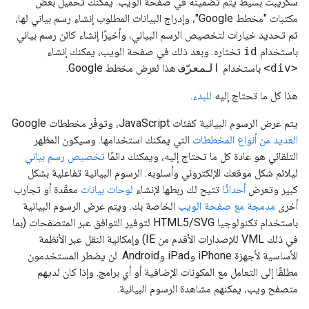
سكريبت بسيط يتم تضمينه في صفحة الويب. يمكنك تحميل بعض
مكتبات "مخطط Google"، وإدراج البيانات المطلوب إنشاء رسم بياني لها،
ثم تحديد خيارات لتخصيص الرسم البياني، وأخيرًا إنشاء كائن رسم بياني
باستخدام
id
تختاره. وبعد ذلك في صفحة الويب، يمكنك إنشاء
<div>
باستخدام
المعرّف
هذا لعرض مخطط Google.
هذا كل ما تحتاج إليه
للبدء
.
يتم عرض الرسوم البيانية كفئات JavaScript، وتوفّر مخططات Google
العديد من أنواع المخططات
التي يمكنك استخدامها. وسيكون المظهر
التلقائي هو عادة كل ما تحتاج إليه، ويمكنك دائمًا
تخصيص رسم بياني
ليلائم شكل موقعك الإلكتروني وأسلوبه. الرسوم البيانية تفاعلية بشكل
كبير وتعرض
أحداثًا
تتيح لك ربطها لإنشاء
لوحات بيانات
معقّدة أو تجارب
أخرى
مدمجة مع صفحة الويب
الخاصة بك. ويتم عرض الرسوم البيانية
باستخدام تكنولوجيا HTML5/SVG لتوفير التوافق عبر المتصفحات (بما
في ذلك VML للإصدارات الأقدم من IE) وإمكانية النقل عبر الأنظمة
الأساسية لأجهزة iPhone وiPad وAndroid. لن يضطر المستخدمون
مطلقًا إلى التعامل مع المكونات الإضافية أو أي برامج. وإذا كان لديهم
متصفح ويب، يمكنهم مشاهدة الرسوم البيانية.