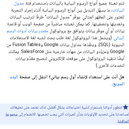
تتم تعبئة جميع أنواع الرسوم البيانية بالبيانات باستخدام فئة
جدول
البيانات
، ما يسهّل التبديل بين أنواع الرسوم البيانية أثناء إجراء التجربة
للعثور على المظهر المثالي. يوفّر "جدول البيانات" طرقًا لترتيب البيانات
وتعديلها وتصفيتها، كما يمكن تعبئته مباشرةً من صفحة الويب أو قاعدة
بيانات أو أي موفّر بيانات يتوافق مع بروتوكول
مصدر بيانات أدوات الرسم
البياني
. (ويشمل هذا البروتوكول لغة طلب بحث تشبه لغة الاستعلامات
البنيوية (SQL)، وينفّذها جداول بيانات Google وFusion Tables من
Google ومزوّدو البيانات من جهات خارجية مثل SalesForce. يمكنك
أيضًا تنفيذ البروتوكول على موقعك الإلكتروني لتصبح مقدّم بيانات
للخدمات الأخرى.)
هل أنت على استعداد لإنشاء أول رسم بياني؟ انتقِل إلى صفحة
البدء
السريع
.
تتطور أدواتنا باستمرار لتلبية احتياجاتك بشكل أفضل، لذلك نعتمد على تعليقاتك
لمساعدتنا على تحديد الأولويات بشأن الميزات التي يجب تضمينها. الانضمام إلى
مجموعة
المناقشة
.