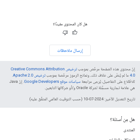
هل كان المحتوى مفيدًا؟
إرسال ملاحظات
إنّ محتوى هذه الصفحة مرخّص بموجب
ترخيص Creative Commons Attribution
4.0‏
ما لم يُنصّ على خلاف ذلك، ونماذج الرموز مرخّصة بموجب
ترخيص Apache 2.0‏
.
للاطّلاع على التفاصيل، يُرجى مراجعة
سياسات موقع Google Developers‏
. إنّ Java
هي علامة تجارية مسجَّلة لشركة Oracle و/أو شركائها التابعين.
تاريخ التعديل الأخير: 2024-07-10 (حسب التوقيت العالمي المتفَّق عليه)
هل مِن أسئلة؟
المنتدى
المشاكل والطلبات