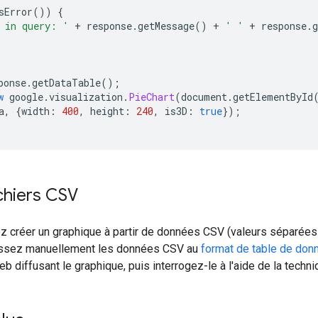
sError
())
{
 in query: '
+
 response
.
getMessage
()
+
' '
+
 response
.
g
ponse
.
getDataTable
();
w
 google
.
visualization
.
PieChart
(
document
.
getElementById
a
,
{
width
:
400
,
 height
:
240
,
 is3D
:
true
});
ichiers CSV
z créer un graphique à partir de données CSV (valeurs séparées p
issez manuellement les données CSV au
format de table de don
eb diffusant le graphique, puis interrogez-le à l'aide de la techni