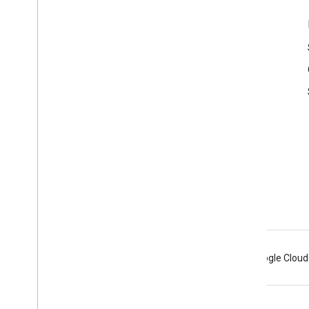
Des questions ?
Forum
Problèmes et demandes
Questions fréquentes
Android
Chrome
Firebase
Google Cloud