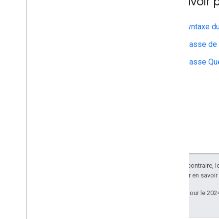
En savoir 
Syntaxe du
Classe de
Classe Qu
Sauf indication contraire, 
Apache 2.0
. Pour en savoir
Dernière mise à jour le 202