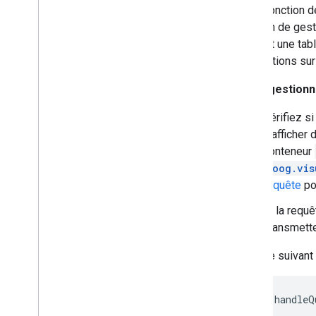
Commandes et tableaux de bord
Votre fonction d
Barres d'outils
fonction de ges
Éditeur de graphique
contient une ta
informations sur
Données du graphique
Votre gestionn
Tableaux de données et Data
Views
Rôles des données
Vérifiez s
Dates et heures
d'afficher 
Connecter votre base de données
conteneur
Ingérer des données de graphique à
goog.vis
partir d'autres sources
requête
po
Ingérer des données à partir de
Google Sheets
Si la requê
Implémenter un nouveau type de
Transmette
source de données
Le code suivant 
function
 handleQ