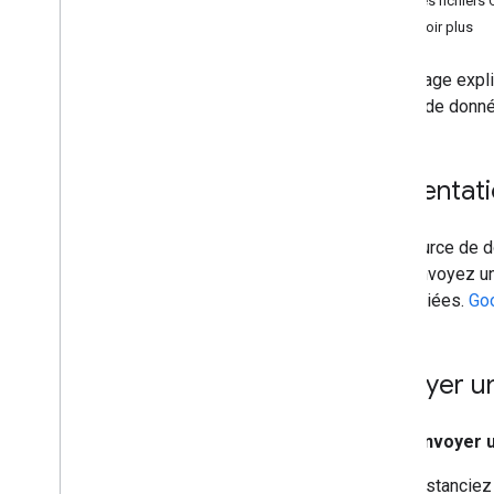
Lire des fichiers
Galerie de graphiques
En savoir plus
Graphiques d'annotations
Graphique en aires
Cette page expl
Graphiques à barres
source de donné
Graphiques à bulles
Graphiques Agenda
Graphiques en chandeliers japonais
Présentat
Graphiques à colonnes
Graphiques combinés
Une source de d
Graphiques de différence
vous envoyez un
Graphiques en anneau
appropriées.
Go
Diagrammes de Gantt
Graphique jauge
Graphiques géographiques
Envoyer u
des histogrammes ;
Intervalles
Pour envoyer 
Graphiques en courbes
Cartes
Instanciez