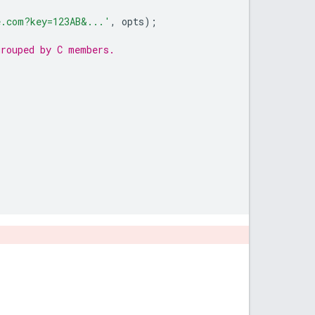
e.com?key=123AB&...'
,
 opts
);
grouped by C members.