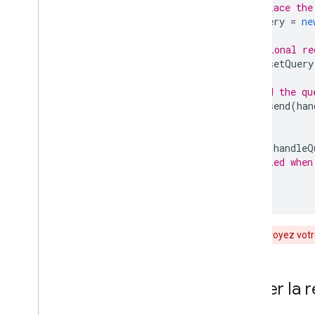
// Replace the
Utiliser des feuilles de calcul avec des
graphiques
var
 query 
=
ne
Imprimer les fichiers PNG
// Optional re
  query
.
setQuery
Utilisation avancée
Personnaliser des graphiques
// Send the qu
Options d'axe
  query
.
send
(
han
}
Créer un type de graphique
Réticule
function
 handleQ
Outils de mise en forme
// Called when
Lignes
...
Superpositions
}
Points
Info-bulles
Si vous envoyez votre 
Outils de développement
Interagir avec les graphiques
Traiter la
Événements
Animation