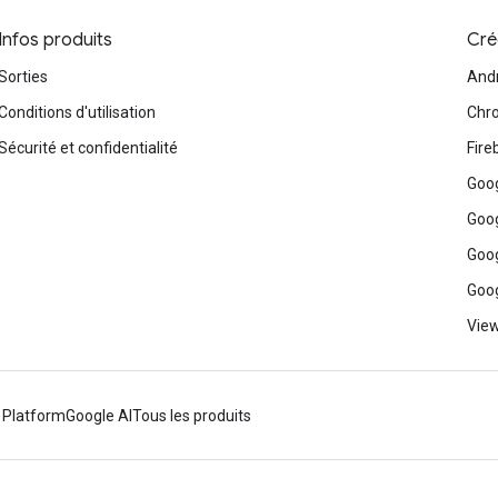
Infos produits
Cré
Sorties
And
Conditions d'utilisation
Chr
Sécurité et confidentialité
Fire
Goog
Goog
Goog
Goog
View
 Platform
Google AI
Tous les produits