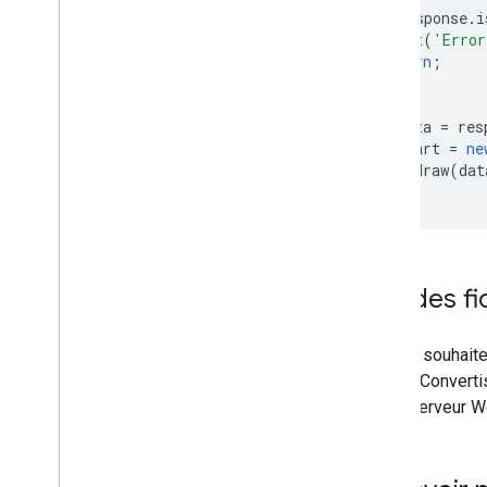
if
(
response
.
i
    alert
(
'Error
return
;
}
var
 data 
=
 res
var
 chart 
=
ne
  chart
.
draw
(
dat
}
Lire des f
Si vous souhaite
à vous. Convert
sur le serveur W