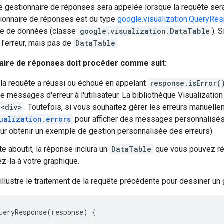
e gestionnaire de réponses sera appelée lorsque la requête ser
tionnaire de réponses est du type
google.visualization.QueryRe
ble de données (classe
google.visualization.DataTable
). 
 l'erreur, mais pas de
DataTable
.
aire de réponses doit procéder comme suit:
i la requête a réussi ou échoué en appelant
response.isError(
de messages d'erreur à l'utilisateur. La bibliothèque Visualizati
<div>
. Toutefois, si vous souhaitez gérer les erreurs manuelle
ualization.errors
pour afficher des messages personnalisés 
ur obtenir un exemple de gestion personnalisée des erreurs).
te aboutit, la réponse inclura un
DataTable
que vous pouvez ré
z-la à votre graphique.
illustre le traitement de la requête précédente pour dessiner un
ueryResponse
(
response
)
{