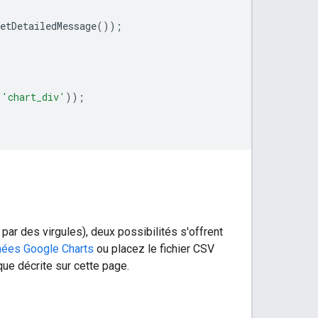
etDetailedMessage
());
(
'chart_div'
));
ar des virgules), deux possibilités s'offrent
nées Google Charts
ou placez le fichier CSV
que décrite sur cette page.