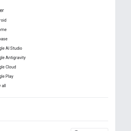
er
roid
ome
base
le AI Studio
le Antigravity
le Cloud
le Play
 all