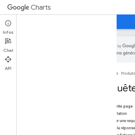
Charts
Accueil
Guides
Référence
Assistance
Infos
Chat
traductions généré
Présentation
API
Accueil
Produit
Bonjour les charts !
Démarrage rapide
Requête
Charger la bibliothèque de graphiques
Préparer les données
Personnaliser le graphique
Sur cette page
Dessiner le graphique
Présentation
Dessiner plusieurs graphiques
Envoyer une requ
Traiter la répons
Types de graphiques