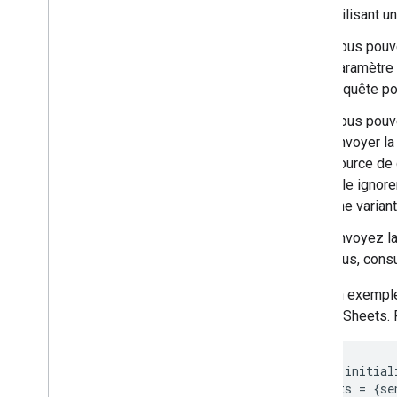
Organigrammes
utilisant 
Graphiques à secteurs
Diagrammes de Sankey
Vous pouve
Graphiques à nuage de points
paramètre 
Graphiques en aires en escalier
requête po
Tableaux
Vous pouv
Calendrier
envoyer la
Graphiques en arbre
source de 
Courbes de tendance
elle ignor
Graphique Vega
une varian
Graphiques en cascade
Arbres de mots
Envoyez la
Exemples divers
plus, consu
Voici un exemple
Comment dessiner des graphiques
Google Sheets. P
Introduction
chart
.
draw(
)
Wrapper de graphique
function
 initial
Ajouter de l'interactivité
var
 opts 
=
{
se