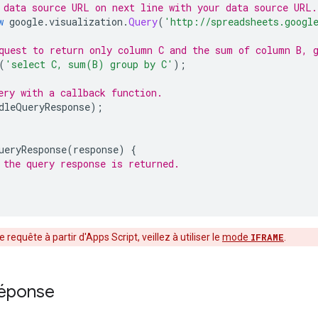
 data source URL on next line with your data source URL.
w
 google
.
visualization
.
Query
(
'http://spreadsheets.googl
quest to return only column C and the sum of column B, 
(
'select C, sum(B) group by C'
);
ery with a callback function.
dleQueryResponse
);
ueryResponse
(
response
)
{
 the query response is returned.
requête à partir d'Apps Script, veillez à utiliser le
mode
IFRAME
.
 réponse