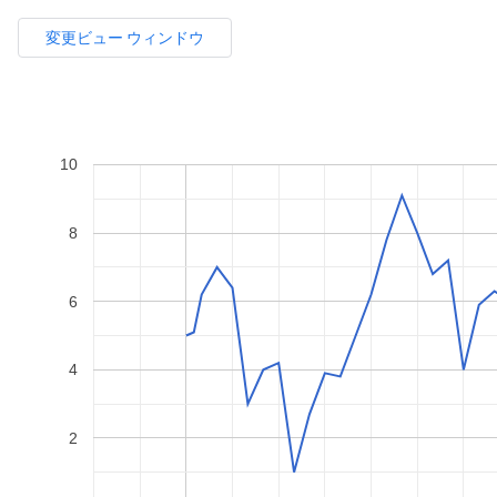
変更ビュー ウィンドウ
10
8
6
4
2