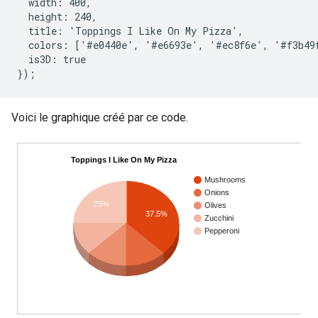
  width: 400,

  height: 240,

  title: 'Toppings I Like On My Pizza',

  colors: ['#e0440e', '#e6693e', '#ec8f6e', '#f3b49f
  is3D: true

Voici le graphique créé par ce code.