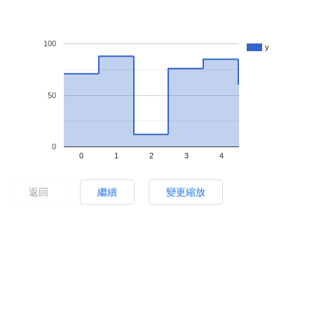
100
y
50
0
0
1
2
3
4
返回
繼續
變更縮放