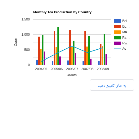
Monthly Tea Production by Country
1,500
Bol…
Ec…
Ma…
1,000
Pa…
Cups
Rw…
Av…
500
0
2004/05
2005/06
2006/07
2007/08
2008/09
Month
به چای تغییر دهید