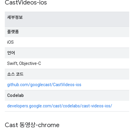
Cast
Videos-ios
세부정보
플랫폼
iOS
언어
Swift, Objective-C
소스 코드
github.com/googlecast/CastVideos-ios
Codelab
developers.google.com/cast/codelabs/cast-videos-ios/
Cast 동영상-chrome