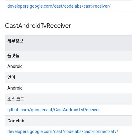
developers.google.com/cast/codelabs/cast-receiver/
Cast
Android
Tv
Receiver
세부정보
플랫폼
Android
언어
Android
소스 코드
github.com/googlecast/CastAndroidTvReceiver
Codelab
developers.google.com/cast/codelabs/cast-connect-atv/