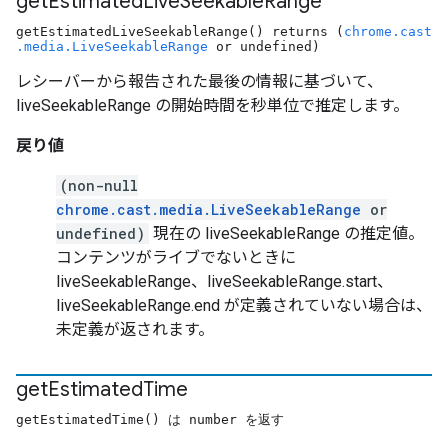
get
Estimated
Live
Seekable
Range
getEstimatedLiveSeekableRange() returns (
chrome.cast
.media.LiveSeekableRange
or undefined)
レシーバーから報告された最後の情報に基づいて、
liveSeekableRange の開始時間を秒単位で推定します。
戻り値
(non-null
chrome.cast.media.LiveSeekableRange
or
undefined)
現在の liveSeekableRange の推定値。
コンテンツがライブでないときに
liveSeekableRange、liveSeekableRange.start、
liveSeekableRange.end が定義されていない場合は、
未定義が返されます。
get
Estimated
Time
getEstimatedTime() は number を返す