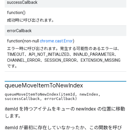
successCallback
function()
成功時に呼び出されます。
errorCallback
function(non-null
chrome.cast.Error
)
エラー時に呼び出されます。発生する可能性のあるエラーは、
TIMEOUT、API_NOT_INITIALIZED、INVALID_PARAMETER、
CHANNEL_ERROR、SESSION_ERROR、EXTENSION_MISSING
です。
queue
Move
Item
To
New
Index
queueMoveItemToNewIndex(itemId, newIndex,
successCallback, errorCallback)
itemId を持つアイテムをキューの newIndex の位置に移動
します。
itemId が最初に存在していなかったか、この関数を呼び