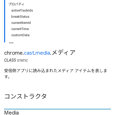
プロパティ
activeTrackIds
breakStatus
currentItemId
currentTime
customData
メディア
chrome
.
cast
.
media
.
CLASS
STATIC
受信側アプリに読み込まれたメディア アイテムを表しま
す。
コンストラクタ
Media