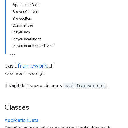
ApplicationData
BrowseContent
BrowseItem
Commandes
PlayerData
PlayerDataBinder
PlayerDataChangedEvent
ui
cast
.
framework
.
NAMESPACE
STATIQUE
Il s'agit de l'espace de noms
cast.framework.ui
.
Classes
Application
Data
Données concernant l'exécution de l'application ou de