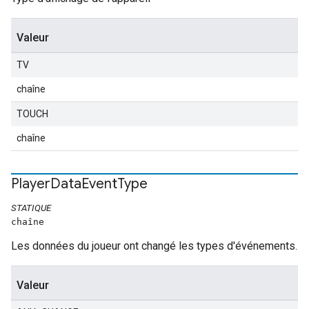
Valeur
TV
chaîne
TOUCH
chaîne
Player
Data
Event
Type
STATIQUE
chaîne
Les données du joueur ont changé les types d'événements.
Valeur