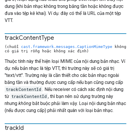
dung (khi bản nhạc không trong băng tần hoặc không được
đưa vào tệp kê khai). Ví dụ: đây có thể là URL của một tệp
VTT.
track
Content
Type
(chuỗi
cast.framework.messages.CaptionMimeType
không
có giá trị rỗng hoặc không xác định)
Thuộc tính này thể hiện loại MIME của nội dung bản nhạc. Ví
dụ: nếu bản nhạc là tệp VTT, thì trường này sẽ có giá trị
"text/vtt". Trường này là cần thiết cho các bản nhạc ngoài
băng tần và thường được cung cấp nếu bạn cũng cung cấp
trackContentId
. Nếu receiver có cách xác định nội dung
từ
trackContentId
, thì bạn nên sử dụng trường này
nhưng
không
bắt buộc phải làm vậy. Loại nội dung bản nhạc
(nếu được cung cấp) phải nhất quán với loại bản nhạc.
track
Id