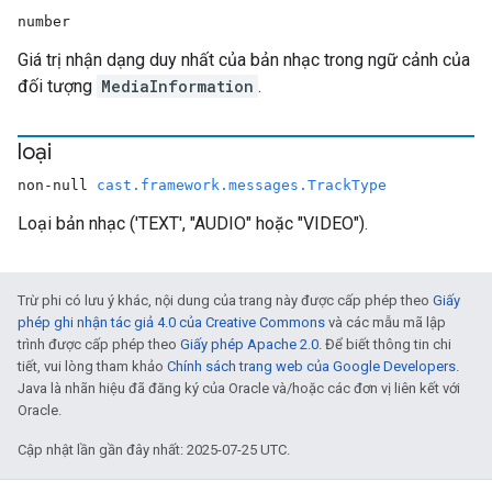
number
Giá trị nhận dạng duy nhất của bản nhạc trong ngữ cảnh của
đối tượng
MediaInformation
.
loại
non-null
cast.framework.messages.TrackType
Loại bản nhạc ('TEXT', "AUDIO" hoặc "VIDEO").
Trừ phi có lưu ý khác, nội dung của trang này được cấp phép theo
Giấy
phép ghi nhận tác giả 4.0 của Creative Commons
và các mẫu mã lập
trình được cấp phép theo
Giấy phép Apache 2.0
. Để biết thông tin chi
tiết, vui lòng tham khảo
Chính sách trang web của Google Developers
.
Java là nhãn hiệu đã đăng ký của Oracle và/hoặc các đơn vị liên kết với
Oracle.
Cập nhật lần gần đây nhất: 2025-07-25 UTC.