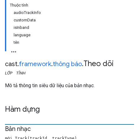
Thuộc tính
audioTrackInfo
customData
isInband
language
tên
Theo dõi
cast
.
framework
.
thông báo
.
LỚP
TĨNH
Mô tả thông tin siêu dữ liệu của bản nhạc.
Hàm dựng
Bản nhạc
mới Track(trackId, trackType)