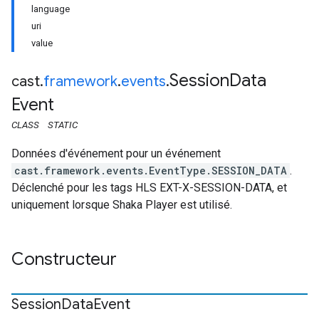
language
uri
value
Session
Data
cast
.
framework
.
events
.
Event
CLASS
STATIC
Données d'événement pour un événement
cast.framework.events.EventType.SESSION_DATA
.
Déclenché pour les tags HLS EXT-X-SESSION-DATA, et
uniquement lorsque Shaka Player est utilisé.
Constructeur
Session
Data
Event