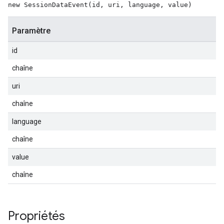
new SessionDataEvent(id, uri, language, value)
Paramètre
id
chaîne
uri
chaîne
language
chaîne
value
chaîne
Propriétés